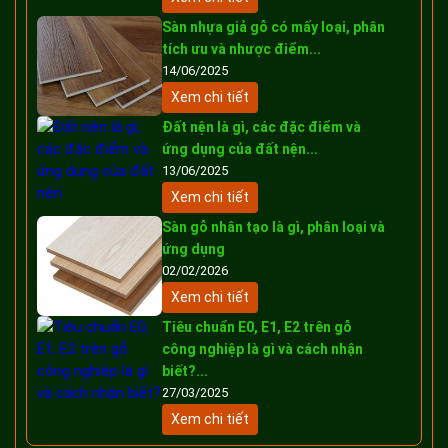
Sàn nhựa giả gỗ có mấy loại, phân
tích ưu và nhược điểm...
14/06/2025
Xem chi tiết
Đất nện là gì, các đặc điểm và
ứng dụng của đất nện...
13/06/2025
Xem chi tiết
Sàn gỗ nhân tạo là gì, phân loại và
ứng dụng
02/02/2026
Xem chi tiết
Tiêu chuẩn E0, E1, E2 trên gỗ
công nghiệp là gì và cách nhận
biết?...
27/03/2025
Xem chi tiết