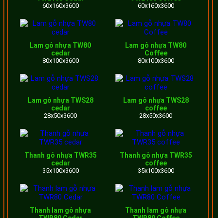
60x160x3600
60x160x3600
Thanh lam gỗ nhựa 40x90 làm giàn hoa trang trí giả gỗ
Các mẫu thi công lam gỗ nhựa ngoài trời
Lam gỗ nhựa TW80
Lam gỗ nhựa TW80
cedar
Coffee
đẹp
80x100x3600
80x100x3600
Thanh gỗ nhựa ngoài trời trang trí ban công, sân thượng
Lam gỗ nhựa TWS28
Lam gỗ nhựa TWS28
cedar
coffee
28x50x3600
28x50x3600
Công trình lắp đặt hệ lam gỗ nhựa ngoài trời tại Biên Hòa
Thanh gỗ nhựa TWR35
Thanh gỗ nhựa TWR35
cedar
coffee
Trang trí mặt tiền bằng thanh gỗ nhựa TecWood
35x100x3600
35x100x3600
Ảnh thực tế công trình sau khi thi công
Thanh lam gỗ nhựa
Thanh lam gỗ nhựa