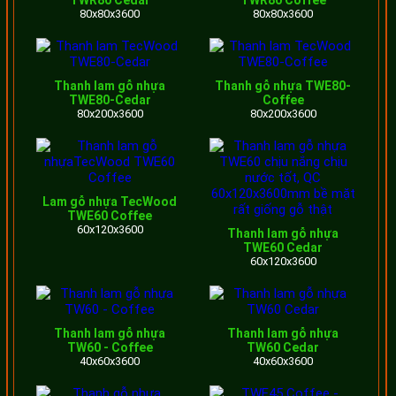
TWR80 Cedar
TWR80 Coffee
Thi công lam nhựa giả gỗ cho cầu thang
80x80x3600
80x80x3600
Lam nhựa giả gỗ trang trí cầu thang
Thanh lam gỗ nhựa
Thanh gỗ nhựa TWE80-
TWE80-Cedar
Coffee
Sử dụng lam nhựa giả gỗ WPC khi làm vách ngăn phòng
80x200x3600
80x200x3600
khách hoặc cầu thang, phòng bếp là một ý tưởng vô cùng
độc đáo.
Với ưu điểm màu sắc hài hòa, giống với gỗ tự nhiên nên
Lam gỗ nhựa TecWood
TWE60 Coffee
lam gỗ nhựa
có thể thay thế hoàn toàn các vật liệu khác.
60x120x3600
Thanh lam gỗ nhựa
Ngoài ra, với khả năng chống cháy, dễ vệ sinh, ít bị bám
TWE60 Cedar
60x120x3600
bẩn nên hiện nay sản phẩm wood plastic composite cũng
đang rất được ưa chuộng.
Thanh lam gỗ nhựa
Thanh lam gỗ nhựa
TW60 - Coffee
TW60 Cedar
40x60x3600
40x60x3600
Giàn lam giả gỗ che nắng, trang trí mặt tiền