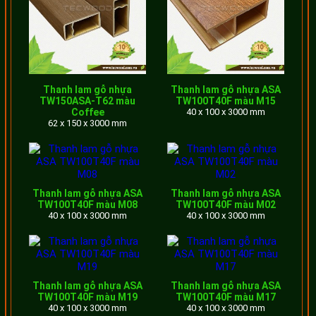
công trình thường sử dụng thanh lam gỗ nhựa ngoài trời
như hệ
lam che nắng
, lan can hàng rào, giàn pergola trang
trí sân vườn, khuôn viên resort, vv.
Thanh lam gỗ nhựa
Thanh lam gỗ nhựa ASA
TW150ASA-T62 màu
TW100T40F màu M15
Coffee
40 x 100 x 3000 mm
62 x 150 x 3000 mm
Thanh lam gỗ nhựa ASA
Thanh lam gỗ nhựa ASA
TW100T40F màu M08
TW100T40F màu M02
40 x 100 x 3000 mm
40 x 100 x 3000 mm
Thanh lam gỗ nhựa ASA
Thanh lam gỗ nhựa ASA
Bảng giá thanh lam gỗ nhựa ngoài trời
TW100T40F màu M19
TW100T40F màu M17
40 x 100 x 3000 mm
40 x 100 x 3000 mm
TecWood