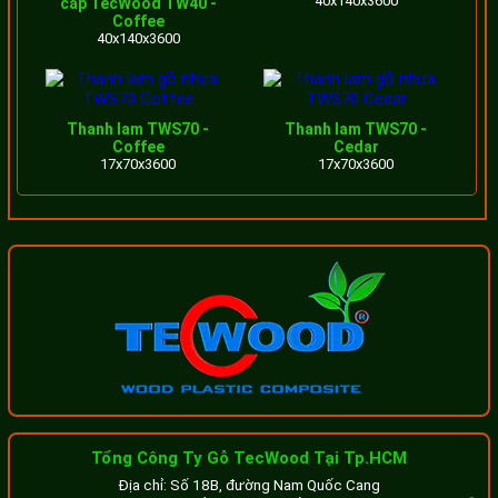
40x140x3600
cấp TecWood TW40 -
dạng về độ dày, rộng giúp cho bạn có nhiều lựa chọn khi
Coffee
40x140x3600
thi công lắp đặt hàng rào. Một số thanh lam chúng tôi
thường sử dụng như TWS90 quy cách 40x90x3600mm,
TW40 quy cách 40x140x3600mm, ..
Thanh lam TWS70 -
Thanh lam TWS70 -
Coffee
Cedar
17x70x3600
17x70x3600
Thanh lam gỗ nhựa ốp trần trang trí nội thất
Lam nhựa giả gỗ ốp tường là vật liệu trang trí tường bao
gồm 2 dòng riêng biệt dùng trong nhà và ngoài trời. Sản
phẩm được sản xuất từ bột gỗ, nhựa composite và một
số phụ gia khác bằng công nghệ ép đùn hiện đại của Nhật.
Do đó, các lam nhựa giả gỗ ốp tường có thiết kế khá ấn
tượng, màu sắc hài hòa giống với gỗ thật tạo cảm giác
thân thuộc với thiên nhiên cho người sử dụng. Đồng thời,
Tổng Công Ty Gỗ TecWood Tại Tp.HCM
sản phẩm cũng giúp tăng độ sang trọng cho ngôi nhà.
Địa chỉ: Số 18B, đường Nam Quốc Cang