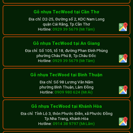
Gỗ nhựa TecWood tại Cần Thơ
Những vật liệu lam gỗ nhựa cao cấp tuy có giá cả cao hơn
Địa chỉ: D2-25, Đường số 2, KDC Nam Long
nhưng chất lượng và độ bền sẽ cao hơn rất nhiều, không
quận Cái Răng, Tp.Cần Thơ
Hotline:
0929 39 5679 (Mr.Tâm)
cần bảo dưỡng hay sửa chữa thường xuyên. Từ đó sẽ giúp
khách hàng tiết kiệm được rất nhiều chi phí.
Gỗ nhựa TecWood tại An Giang
Hơn nữa, khi lựa chọn các đơn vị kinh doanh gỗ nhựa uy
Địa chỉ: Số 105, tổ 18, đường Phan Đình Phùng
phường Châu Phú B, Tp.Châu Đốc
tín, khách hàng sẽ được đảm bảo về khâu bảo hành. Khi
Hotline:
0929 39 5679 (Mr.Tâm)
sản phẩm có vấn đề trong thời gian bảo hành, ở những
đơn vị uy tín sẽ hỗ trợ sửa chữa miễn phí, thậm chí là thay
Gỗ nhựa TecWood tại Bình Thuận
Địa chỉ: Số 98 Lương Văn Năm
mới nhanh chóng. Ngược lại, các đơn vị cung cấp sản
phường Bình Thuận, Lâm Đồng
phẩm giá rẻ sẽ có thời hạn bảo hành ngắn hơn, quy trình
Hotline:
0909 980 624 (Mr.Ái)
rườm rà, mất nhiều thời gian gây khó khăn cho khách hàng.
Gỗ nhựa TecWood tại Khánh Hòa
Chính vì thế, khách hàng nên cân nhắc khi lựa chọn vật liệu
Địa chỉ: Tỉnh Lộ 3, thôn Phước Điền, xã Phước Đồng
Tp.Nha Trang, Khánh Hòa
ngoài trời giá rẻ trên thị trường để tránh những rắc rối về
Hotline:
0914 38 9797 (Mr.Lãm)
sau.