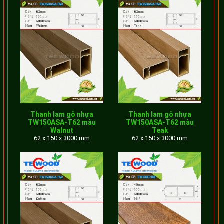
dụng rộng rãi cho các công trình nhà ở và công cộng.
Thanh lam gỗ nhựa
Thanh lam gỗ nhựa
TW150ASA-T62 màu
TW150ASA-T62 màu
Walnut
Teak
62 x 150 x 3000 mm
62 x 150 x 3000 mm
2. Thanh lam gỗ nhựa trang trí ngoài trời
Đây là dạng thanh lam có khả năng chịu mưa chịu nắng tốt
để phù hợp với điều kiện sử dụng ngoài trời. Sản phẩm
không cần sơn thêm vì đã có bề mặt láng mịn, cảm giác
rất êm tay và màu sắc tự nhiên giống như gỗ thật. Các