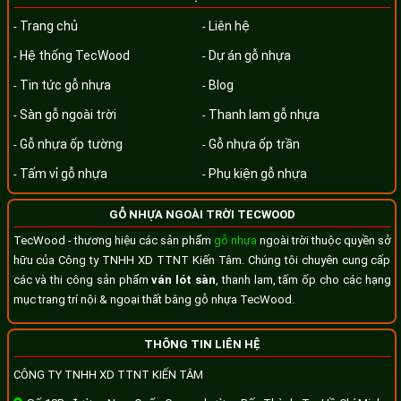
Trang chủ
Liên hệ
-
-
Hệ thống TecWood
Dự án gỗ nhựa
-
-
Tin tức gỗ nhựa
Blog
-
-
Sàn gỗ ngoài trời
Thanh lam gỗ nhựa
-
-
Gỗ nhựa ốp tường
Gỗ nhựa ốp trần
-
-
Tấm vỉ gỗ nhựa
Phụ kiện gỗ nhựa
-
-
GỖ NHỰA NGOÀI TRỜI TECWOOD
TecWood - thương hiệu các sản phẩm
gỗ nhựa
ngoài trời thuộc quyền sở
hữu của Công ty TNHH XD TTNT Kiến Tâm. Chúng tôi chuyên cung cấp
các và thi công sản phẩm
ván lót sàn
, thanh lam, tấm ốp cho các hạng
mục trang trí nội & ngoại thất bằng gỗ nhựa TecWood.
THÔNG TIN LIÊN HỆ
CÔNG TY TNHH XD TTNT KIẾN TÂM