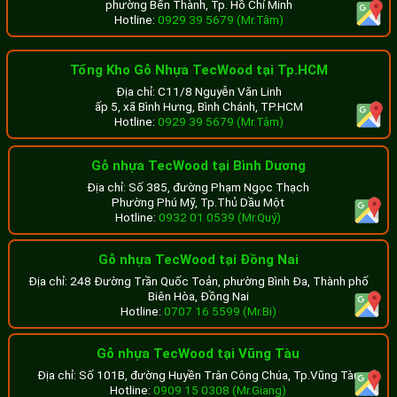
phường Bến Thành, Tp. Hồ Chí Minh
Hotline:
0929 39 5679 (Mr.Tâm)
Nguy hại khi sử dụng thanh lam gỗ nhựa
giá rẻ
Tổng Kho Gỗ Nhựa TecWood tại Tp.HCM
Thanh lam gỗ nhựa thường được dùng trong thi công các
Địa chỉ: C11/8 Nguyễn Văn Linh
hạng mục trang trí trần, tường, làm giàn hoa ngoài trời, lam
ấp 5, xã Bình Hưng, Bình Chánh, TP.HCM
Hotline:
0929 39 5679 (Mr.Tâm)
che nắng, hàng rào gỗ nhựa… Chính vì vậy, yêu cầu cơ bản
của loại vật liệu này là khả năng chịu lực tốt, khả năng
Gỗ nhựa TecWood tại Bình Dương
chống chịu mưa nắng.
Địa chỉ: Số 385, đường Phạm Ngọc Thạch
Phường Phú Mỹ, Tp.Thủ Dầu Một
Đối với các dòng sản phẩm lam gỗ nhựa giá rẻ trên thị
Hotline:
0932 01 0539 (Mr.Quý)
trường hiện nay có tỉ lệ thành phần không đảm bảo chất
Gỗ nhựa TecWood tại Đồng Nai
lượng, cấu tạo thanh gỗ mỏng, trọng lượng nhẹ nên có độ
Địa chỉ: 248 Đường Trần Quốc Toản, phường Bình Đa, Thành phố
bền thấp.
Biên Hòa, Đồng Nai
Hotline:
0707 16 5599 (Mr.Bi)
Các loại vật liệu này có khả năng chịu lực kém, dễ bị cong
vênh, nứt vỡ sau một thời gian tiếp xúc với thời tiết, gây
Gỗ nhựa TecWood tại Vũng Tàu
nguy hiểm cho người sử dụng.
Địa chỉ: Số 101B, đường Huyền Trân Công Chúa, Tp.Vũng Tàu
Hotline:
0909 15 0308 (Mr.Giang)