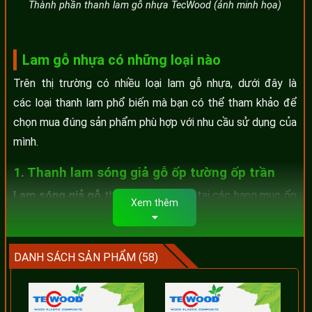
Thành phần thanh lam gỗ nhựa TecWood (ảnh minh họa)
Lam gỗ nhựa có những loại nào
Trên thị trường có nhiều loại lam gỗ nhựa, dưới đây là
các loại thanh lam phổ biến mà bạn có thể tham khảo để
chọn mua đúng sản phẩm phù hợp với nhu cầu sử dụng của
mình.
1. Thanh lam sóng giả gỗ ốp tường ốp trần
Lam sóng giả gỗ
thường được thấy tại các hạng mục ốp
Xem thêm
tường và ốp trần cho showroom, văn phòng công ty, nhà
hàng, khách sạn tạo nên phong cách sang trọng hiện đại.
Lam sóng giả gỗ được ưa chuộng nhờ màu sắc và kiểu
DANH SÁCH SẢN PHẨM (58)
dáng giống gỗ thật với chi phí tối ưu hơn so với dùng gỗ tự
nhiên để ốp tường. Hiện nay, vật liệu này cũng được ứng