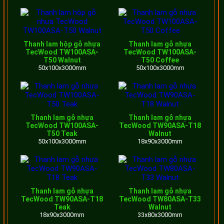
Giá
Giá
Sản phẩm
Quy cách
(VNĐ/m)
(VNĐ/thanh)
Thanh lam hộp gỗ nhựa
Thanh lam gỗ nhựa
TecWood TW100ASA-
TecWood TW100ASA-
Thanh
T50 Walnut
T50 Coffee
50x100x3000mm
50x100x3000mm
lam rỗng
40x90x3600mm
187.000
675.360
TW90
Thanh
Thanh lam gỗ nhựa
Thanh lam gỗ nhựa
lam đặc
40x90x3600mm
345.000
1.242.000
TecWood TW100ASA-
TecWood TW90ASA-T18
T50 Teak
Walnut
TWS90
50x100x3000mm
18x90x3000mm
Thanh
lam rỗng
60x120x3600mm
395.000
1.422.000
TWE60
Thanh lam gỗ nhựa
Thanh lam gỗ nhựa
TecWood TW90ASA-T18
TecWood TW80ASA-T33
Thanh
Teak
Walnut
18x90x3000mm
33x80x3000mm
lam rỗng
80x100x3600mm
315.000
1.134.000