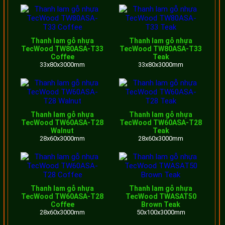
TW80
Thanh
Thanh lam gỗ nhựa
Thanh lam gỗ nhựa
lam rỗng
45x140x3600mm
470.000
1.692.000
TecWood TW80ASA-T33
TecWood TW80ASA-T33
Coffee
Teak
TWE45
33x80x3000mm
33x80x3000mm
Thanh
lam rỗng
40x140x3600mm
415.000
1.494.000
TW40
Thanh lam gỗ nhựa
Thanh lam gỗ nhựa
TecWood TW60ASA-T28
TecWood TW60ASA-T28
Walnut
Teak
Thanh
28x60x3000mm
28x60x3000mm
lam rỗng
80x200x3600mm
620.000
2.232.000
TWE80
Thanh
Thanh lam gỗ nhựa
Thanh lam gỗ nhựa
lam rỗng
60x160x3600mm
545.000
1.962.000
TecWood TW60ASA-T28
TecWood TWASAT50
Coffee
Brown Teak
TWE160
28x60x3000mm
50x100x3000mm