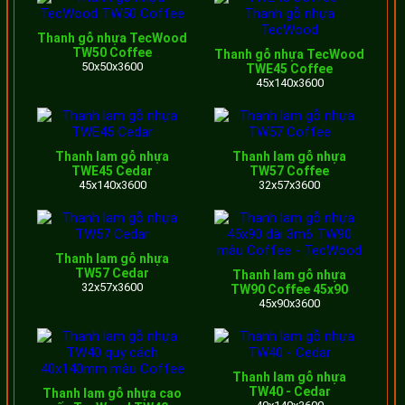
Xu hướng trang trí mặt tiền bằng các thanh gỗ nhựa góp
Thanh gỗ nhựa TecWood
TW50 Coffee
Thanh gỗ nhựa TecWood
phần tạo nên một không gian hoàn toàn mới mẻ. Mang lại
50x50x3600
TWE45 Coffee
sự sang trọng, hiện đại và đồng thời thể hiện sự tinh tế
45x140x3600
của gia chủ đối với ngôi nhà của mình.
Thanh lam gỗ nhựa
Thanh lam gỗ nhựa
TWE45 Cedar
TW57 Coffee
Mái lam che nắng hiên nhà bằng gỗ nhựa ngoài trời
45x140x3600
32x57x3600
Lam gỗ làm lan can hàng rào
Thanh lam gỗ nhựa
TW57 Cedar
Thanh lam gỗ nhựa
Hàng rào cho biệt thự được làm từ thanh lam gỗ nhựa
32x57x3600
TW90 Coffee 45x90
45x90x3600
TecWood
Hiện nay hạng mục lắp đặt hàng rào giả gỗ đang ngày
càng được ưa chuộng ở nhiều dự án, công trình. Lam gỗ
Thanh lam gỗ nhựa
TW40 - Cedar
Thanh lam gỗ nhựa cao
nhựa TecWood có nhiều quy cách với chiều dài 3m6, đa