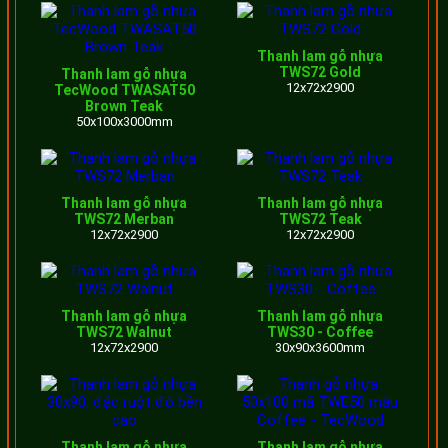
Thanh
lam rỗng
80x80x3600mm
370.000
1.332.000
Thanh lam gỗ nhựa
TWR80
TWS72 Gold
Thanh lam gỗ nhựa
12x72x2900
TecWood TWASAT50
Brown Teak
Thanh
50x100x3000mm
lam rỗng
100x100x3600
467.000
1.681.000
TWR100
Thanh lam gỗ nhựa
Thanh lam gỗ nhựa
Cập nhật bảng giá lam gỗ nhựa TecWood chuyên dùng
TWS72 Merban
TWS72 Teak
12x72x2900
12x72x2900
cho trang trí ngoài trời
Các ưu điểm của lam nhựa giả gỗ ngoài
Thanh lam gỗ nhựa
Thanh lam gỗ nhựa
trời
TWS72 Walnut
TWS30 - Coffee
12x72x2900
30x90x3600mm
Lam nhựa giả gỗ có khả năng chịu nắng, chịu nước tốt
Không cong vênh, ít giản nỡ và co ngót.
Không bạc màu, không mối mọt.
Thi công lắp đặt dễ dàng.
Thanh lam gỗ nhựa
Thanh lam gỗ nhựa