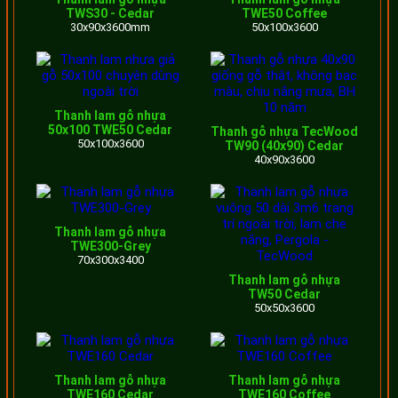
TWS30 - Cedar
TWE50 Coffee
Tiết kiệm chi phí bảo trì.
30x90x3600mm
50x100x3600
Dễ vệ sinh.
Tuổi thọ lên đến 10 năm.
Mẫu mã đa dạng.
Thanh lam gỗ nhựa
50x100 TWE50 Cedar
Thanh gỗ nhựa TecWood
50x100x3600
TW90 (40x90) Cedar
40x90x3600
Thi công lam gỗ nhựa ngoài trời làm lam che nắng sân
thượng
Ngoài việc khắc phục nhược điểm nêu trên của
lam nhựa
Thanh lam gỗ nhựa
giả gỗ WPC
còn rất đa dạng về màu sắc và mẫu mã. Do
TWE300-Grey
70x300x3400
vậy rất phù hợp cho nhu cầu trang trí nhà ở hiện nay tại
Thanh lam gỗ nhựa
TW50 Cedar
nước ta.
50x50x3600
Ảnh thực tế công trình lắp đặt giàn lam giả gỗ
Thanh lam gỗ nhựa
Thanh lam gỗ nhựa
TWE160 Cedar
TWE160 Coffee