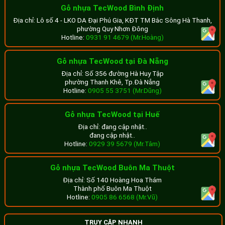
Gỗ nhựa TecWood Bình Định
Địa chỉ: Lô số 4 - LKO DA Đại Phú Gia, KĐT TM Bắc Sông Hà Thanh,
Liên hệ xem mẫu và đặt mua lam gỗ nhựa
phường Quy Nhơn Đông
Hotline:
0931 91 4679 (Mr.Hoàng)
giá tốt
Công ty TNHH XD TTNT Kiến Tâm
Gỗ nhựa TecWood tại Đà Nẵng
Địa chỉ: 18B Nam Quốc Cang, P. Bến Thành, Tp.HCM
Địa chỉ: Số 356 đường Hà Huy Tập
phường Thanh Khê, Tp.Đà Nẵng
Hotline: 0929.505.339
Hotline:
0905 55 3751 (Mr.Dũng)
Gỗ nhựa TecWood tại Huế
Địa chỉ: đang cập nhật..
đang cập nhật..
Hotline:
0929 39 5679 (Mr.Tâm)
Gỗ nhựa TecWood Buôn Ma Thuột
Địa chỉ: Số 140 Hoàng Hoa Thám
Thành phố Buôn Ma Thuột
Hotline:
0905 86 6568 (Mr.Vũ)
TRUY CẬP NHANH