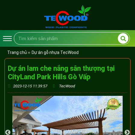
Trang chủ ››
Dự án gỗ nhựa TecWood
Dự án lam che nắng sân thượng tại
CityLand Park Hills Gò Vấp
2023-12-15 11:39:57
TecWood