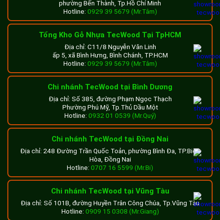
Kiến Tâm sử dụng loại lam gỗ nhựa composite thương hiệu
phường Bến Thành, Tp.Hồ Chí Minh
Hotline:
0929 39 5679 (Mr.Tâm)
TecWood. Sản phẩm nhờ được nhập khẩu từ công nghệ
cao cấp Nhật Bản, có độ bền vượt trội, cùng thẩm mỹ đẹp
Tổng Kho Gỗ Nhựa TecWood Tại TpHCM
mắt, mẫu mã giống gỗ tự nhiên… nên được chủ đầu tư tin
tưởng và lựa chọn.
Địa chỉ: C11/8 Nguyễn Văn Linh
ấp 5, xã Bình Hưng, Bình Chánh, TP.HCM
Hotline:
0929 39 5679 (Mr.Tâm)
Chi nhánh TecWood tại Bình Dương
Địa chỉ: Số 385, đường Phạm Ngọc Thạch
Phường Phú Mỹ, Tp.Thủ Dầu Một
Hotline:
0932 01 0539 (Mr.Quý)
Chi nhánh TecWood tại Đồng Nai
Địa chỉ: 248 Đường Trần Quốc Toản, phường Bình Đa, TP.Biên
Hòa, Đồng Nai
Hotline:
0707 16 5599 (Mr.Bi)
Chi nhánh TecWood tại Vũng Tàu
Giàn lam che nắng sân thượng được thi công bởi TecWood
Địa chỉ: Số 101B, đường Huyền Trân Công Chúa, Tp.Vũng Tàu
Hotline:
0909 15 0308 (Mr.Giang)
Với bề dày kinh nghiệm nhiều năm hoạt động trong lĩnh vực