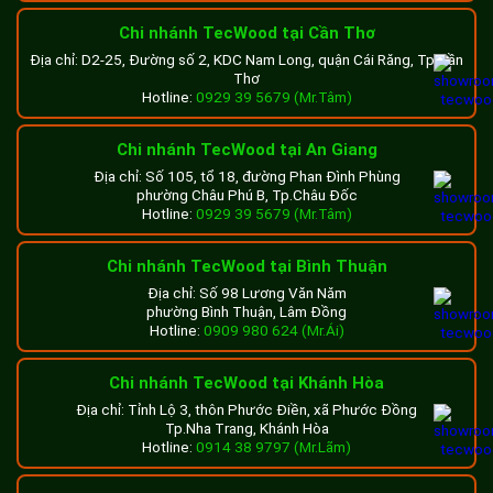
cung cấp vật liệu gỗ nhựa trang trí không gian nội ngoại
Chi nhánh TecWood tại Cần Thơ
thất. Công ty TecWood chắc chắn sẽ là địa chỉ uy tín, đáng
Địa chỉ: D2-25, Đường số 2, KDC Nam Long, quận Cái Răng, Tp.Cần
tin cậy để khách hàng lựa chọn khi muốn sử dụng vật liệu
Thơ
gỗ nhựa composite chính hãng trang trí cho ngôi nhà hay
Hotline:
0929 39 5679 (Mr.Tâm)
công trình, dự án của mình.
Chi nhánh TecWood tại An Giang
Sản phẩm gỗ nhựa TecWood sử dụng
Địa chỉ: Số 105, tổ 18, đường Phan Đình Phùng
trong quá trình thi công
phường Châu Phú B, Tp.Châu Đốc
Hotline:
0929 39 5679 (Mr.Tâm)
Sản phẩm gỗ nhựa TecWood sử dụng thi công lam che
nắng sân thượng tại dự án Cityland Park Hills Gò Vấp bao
Chi nhánh TecWood tại Bình Thuận
gồm:
Địa chỉ: Số 98 Lương Văn Năm
Thanh lam gỗ nhựa mã
TWR35
quy cách
phường Bình Thuận, Lâm Đồng
Hotline:
0909 980 624 (Mr.Ái)
35x100x3600mm
Trụ cột gỗ nhựa mã
TWE150
quy cách
150x150x36000mm
Chi nhánh TecWood tại Khánh Hòa
Các sản phẩm được lựa chọn đều có màu cedar (màu vàng
Địa chỉ: Tỉnh Lộ 3, thôn Phước Điền, xã Phước Đồng
Tp.Nha Trang, Khánh Hòa
gỗ), gam màu sáng trên tông nền trắng của các căn biệt
Hotline:
0914 38 9797 (Mr.Lãm)
thự góp phần gia tăng sự sang trọng và đẳng cấp. Chính
nhờ sở hữu vẻ đẹp tuyệt mỹ của kiến trúc châu âu tân cổ