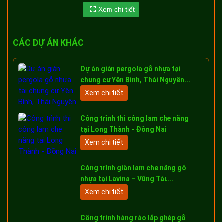
Xem chi tiết
Thông tin tổng quan về dự án CityLand
Park Hills Gò Vấp
CÁC DỰ ÁN KHÁC
Tên dự án: CITYLAND PARK HILLS
Vị trí: 18 Phan Văn Trị, Phường 10, Quận Gò Vấp, TP.HCM
Dự án giàn pergola gỗ nhựa tại
CityLand Park Hills tọa lại tại số 18 Phan Văn Trị, phường
chung cư Yên Bình, Thái Nguyên...
10, quận Gò Vấp với 2 mặt tiền đường Phan Văn Trị &
Xem chi tiết
Nguyễn Văn Lượng. Dự án sở hữu lợi thế lớn về giao thông
đi lại và tiếp cận các khu tiện ích công cộng một cách
Công trình thi công lam che nắng
nhanh chóng.
tại Long Thành - Đồng Nai
Xem chi tiết
Công trình giàn lam che nắng gỗ
nhựa tại Lavina – Vũng Tàu...
Xem chi tiết
Công trình hàng rào lắp ghép gỗ