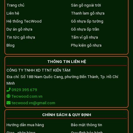
Trang chủ
Sàn gỗ ngoài trời
Liên hệ
Thanh lam gỗ nhựa
Hệ thống TecWood
Gỗ nhựa ốp tường
Lam che nắng sân thượng màu Cedar rất phù hợp với kiến
trúc tân cổ điển của công trình
Dự án gỗ nhựa
Gỗ nhựa ốp trần
Tin tức gỗ nhựa
Tấm vỉ gỗ nhựa
Blog
Phụ kiện gỗ nhựa
THÔNG TIN LIÊN HỆ
CÔNG TY TNHH XD TTNT KIẾN TÂM
Địa chỉ: Số 18B Nam Quốc Cang, phường Bến Thành, Tp. Hồ Chí
Minh
0929 395 679
Tecwood.com.vn
tecwood.vn@gmail.com
CHÍNH SÁCH & QUY ĐỊNH
Hướng dẫn mua hàng
Bảo mật thông tin
Hệ lam che nắng sân thượng vừa có tác dụng chắn nắng
Giao - nhận hàng
Quy định bảo hành