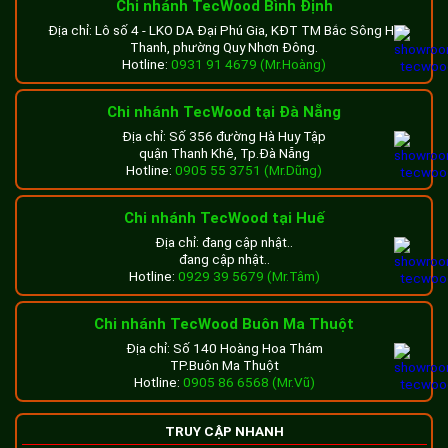
Chi nhánh TecWood Bình Định
điển pha lẫn hiện đại, nên dự án nhận được nhiều sự quan
Địa chỉ: Lô số 4 - LKO DA Đại Phú Gia, KĐT TM Bắc Sông Hà
tâm của khách hàng muốn tìm nơi an cư lý tưởng và thể
Thanh, phường Quy Nhơn Đông.
hiện vị thế thượng lưu của mình trong xã hội.
Hotline:
0931 91 4679 (Mr.Hoàng)
Một số hình ảnh thực tế của công trình sau
Chi nhánh TecWood tại Đà Nẵng
khi hoàn thiện
Địa chỉ: Số 356 đường Hà Huy Tập
quận Thanh Khê, Tp.Đà Nẵng
Dưới đây là một số hình ảnh thực tế thi công lam che nắng
Hotline:
0905 55 3751 (Mr.Dũng)
sân thượng bằng gỗ nhựa TecWood tại dự án Cityland Park
Hills Gò Vấp:
Chi nhánh TecWood tại Huế
Địa chỉ: đang cập nhật..
đang cập nhật..
Hotline:
0929 39 5679 (Mr.Tâm)
Chi nhánh TecWood Buôn Ma Thuột
Địa chỉ: Số 140 Hoàng Hoa Thám
TP.Buôn Ma Thuột
Hotline:
0905 86 6568 (Mr.Vũ)
TRUY CẬP NHANH