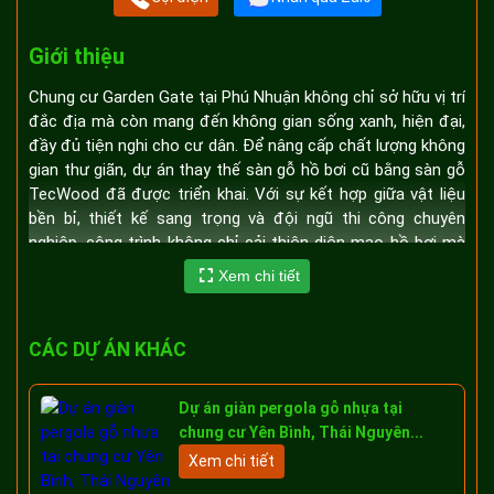
Giới thiệu
Chung cư Garden Gate tại Phú Nhuận không chỉ sở hữu vị trí
đắc địa mà còn mang đến không gian sống xanh, hiện đại,
đầy đủ tiện nghi cho cư dân. Để nâng cấp chất lượng không
gian thư giãn, dự án thay thế sàn gỗ hồ bơi cũ bằng sàn gỗ
TecWood đã được triển khai. Với sự kết hợp giữa vật liệu
bền bỉ, thiết kế sang trọng và đội ngũ thi công chuyên
nghiệp, công trình không chỉ cải thiện diện mạo hồ bơi mà
còn góp phần nâng cao giá trị sống cho cộng đồng dân cư.
Xem chi tiết
Không gian hồ bơi chung cư sau khi hoàn thiện lắp đặt sàn
CÁC DỰ ÁN KHÁC
gỗ
1. Tổng quan về dự án
Dự án giàn pergola gỗ nhựa tại
chung cư Yên Bình, Thái Nguyên...
Chung cư Garden Gate tại Phú Nhuận là một trong những
Xem chi tiết
khu căn hộ cao cấp với thiết kế hiện đại, tiện ích đa dạng và
không gian sống đẳng cấp. Một trong những điểm nhấn