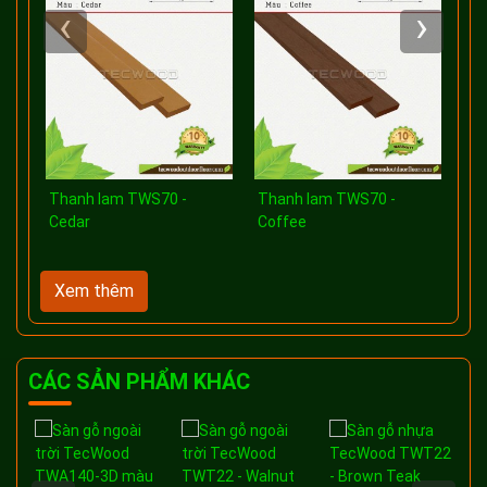
‹
›
Thanh lam TWS70 -
Thanh lam TWS70 -
Cedar
Coffee
Xem thêm
CÁC SẢN PHẨM KHÁC