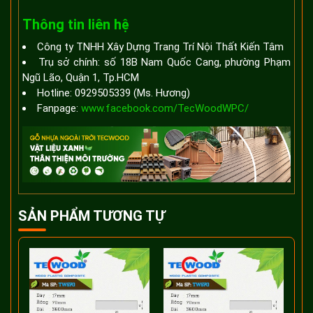
Thông tin liên hệ
Công ty TNHH Xây Dựng Trang Trí Nội Thất Kiến Tâm
Trụ sở chính: số 18B Nam Quốc Cang, phường Phạm
Ngũ Lão, Quận 1, Tp.HCM
Hotline: 0929505339 (Ms. Hương)
Fanpage:
www.facebook.com/TecWoodWPC/
SẢN PHẨM TƯƠNG TỰ
W60
Th
- 