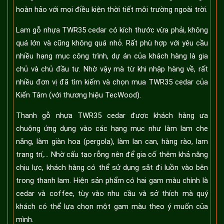
hoàn hảo với mọi điều kiện thời tiết môi trường ngoài trời.
Lam gỗ nhựa TWR35 cedar có kích thước vừa phải, không
quá lớn và cũng không quá nhỏ. Rất phù hợp với yêu cầu
nhiều hạng mục công trình, dự án của khách hàng là gia
chủ và chủ đầu tư. Nhờ vậy mà từ khi nhập hàng về, rất
nhiều đơn vị đã tìm kiếm và chọn mua TWR35 cedar của
Kiến Tâm (với thương hiệu TecWood).
Thanh gỗ nhựa TWR35 cedar được khách hàng ưa
chuộng ứng dụng vào các hạng mục như làm lam che
nắng, làm giàn hoa (pergola), làm lan can, hàng rào, lam
trang trí,... Nhờ cấu tạo rỗng nên để gia cố thêm khả năng
chịu lực, khách hàng có thể sử dụng sắt đi luồn vào bên
trong thanh lam. Hiện sản phẩm có hai gam màu chính là
cedar và coffee, tùy vào nhu cầu và sở thích mà quý
khách có thể lựa chọn một gam màu theo ý muốn của
mình.