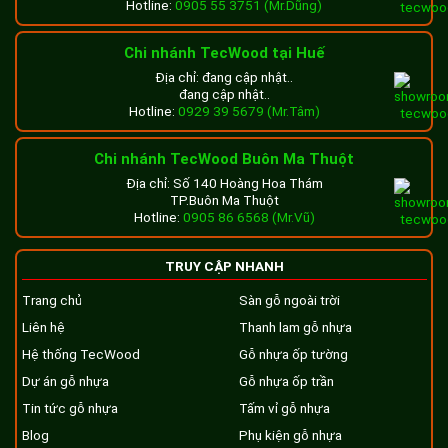
Hotline:
0905 55 3751 (Mr.Dũng)
Chi nhánh TecWood tại Huế
Địa chỉ: đang cập nhật..
đang cập nhật..
Hotline:
0929 39 5679 (Mr.Tâm)
Chi nhánh TecWood Buôn Ma Thuột
Địa chỉ: Số 140 Hoàng Hoa Thám
TP.Buôn Ma Thuột
Hotline:
0905 86 6568 (Mr.Vũ)
TRUY CẬP NHANH
Trang chủ
Sàn gỗ ngoài trời
Liên hệ
Thanh lam gỗ nhựa
Hệ thống TecWood
Gỗ nhựa ốp tường
Dự án gỗ nhựa
Gỗ nhựa ốp trần
Tin tức gỗ nhựa
Tấm vỉ gỗ nhựa
Blog
Phụ kiện gỗ nhựa