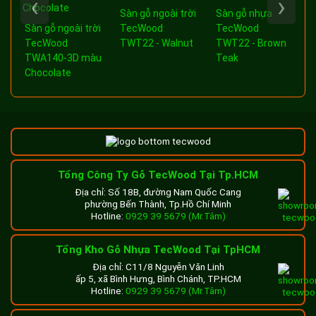
‹
›
Sàn gỗ ngoài trời
Sàn gỗ nhựa
a
Sàn gỗ ngoài trời
TecWood
TecWood
-
TecWood
TWT22 - Walnut
TWT22 - Brown
TWA140-3D màu
Teak
Chocolate
Tổng Công Ty Gỗ TecWood Tại Tp.HCM
Địa chỉ: Số 18B, đường Nam Quốc Cang
phường Bến Thành, Tp.Hồ Chí Minh
Hotline:
0929 39 5679 (Mr.Tâm)
Tổng Kho Gỗ Nhựa TecWood Tại TpHCM
Địa chỉ: C11/8 Nguyễn Văn Linh
ấp 5, xã Bình Hưng, Bình Chánh, TP.HCM
Hotline:
0929 39 5679 (Mr.Tâm)