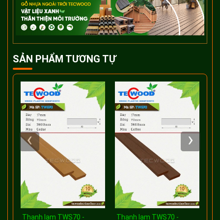
SẢN PHẨM TƯƠNG TỰ
‹
›
W60
Thanh lam TWS70 -
Thanh lam TWS70 -
Th