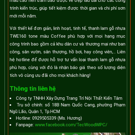
màu cao nên đảm bảo được vẻ đẹp lâu dài cho các công
trình kiến trúc, giúp tiết kiệm được thời gian và chi phí sơn
mới mỗi năm.
Với thiết kế đơn giản, linh hoạt, tinh tế, thanh lam gỗ nhựa
TWE160 tone màu Coffee phù hợp với mọi hạng mục
công trình bao gồm cả khu dân cư và thương mại như ban
công, sân vườn, sân thượng, hồ bơi, hay công viên,... Liên
hệ hotline để được hỗ trợ tư vấn loại thanh lam gỗ nhựa
phù hợp, cùng với đó là nhận báo giá theo số lượng diện
tích vô cùng ưu đãi cho mọi khách hàng!
Thông tin liên hệ
Công ty TNHH Xây Dựng Trang Trí Nội Thất Kiến Tâm
Trụ sở chính: số 18B Nam Quốc Cang, phường Phạm
Ngũ Lão, Quận 1, Tp.HCM
Hotline: 0929505339 (Ms. Hương)
Fanpage:
www.facebook.com/TecWoodWPC/