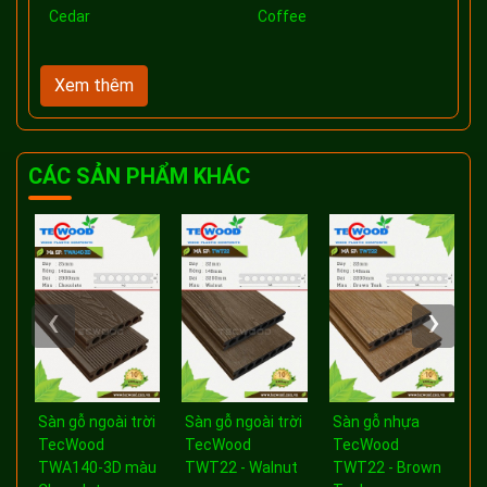
Cedar
Coffee
- 
Xem thêm
CÁC SẢN PHẨM KHÁC
‹
›
a
Sàn gỗ ngoài trời
Sàn gỗ ngoài trời
Sàn gỗ nhựa
-
TecWood
TecWood
TecWood
TWA140-3D màu
TWT22 - Walnut
TWT22 - Brown