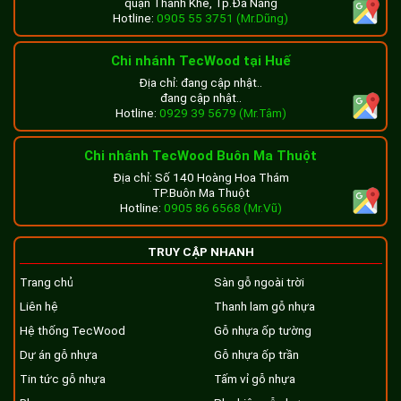
quận Thanh Khê, Tp.Đà Nẵng
Hotline:
0905 55 3751 (Mr.Dũng)
Chi nhánh TecWood tại Huế
Địa chỉ: đang cập nhật..
đang cập nhật..
Hotline:
0929 39 5679 (Mr.Tâm)
Chi nhánh TecWood Buôn Ma Thuột
Địa chỉ: Số 140 Hoàng Hoa Thám
TP.Buôn Ma Thuột
Hotline:
0905 86 6568 (Mr.Vũ)
TRUY CẬP NHANH
Trang chủ
Sàn gỗ ngoài trời
Liên hệ
Thanh lam gỗ nhựa
Hệ thống TecWood
Gỗ nhựa ốp tường
Dự án gỗ nhựa
Gỗ nhựa ốp trần
Tin tức gỗ nhựa
Tấm vỉ gỗ nhựa