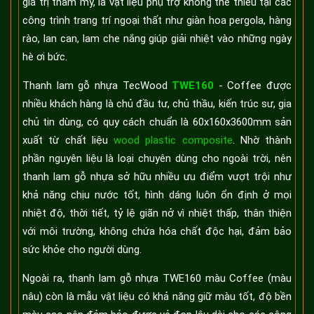
giá trị thẩm mỹ, là vật liệu phụ trợ không thể thiếu tại các
công trình trang trí ngoại thất như giàn hoa pergola, hàng
rào, lan can, lam che nắng giúp giải nhiệt vào những ngày
hè ơi bức.
Thanh lam gỗ nhựa TecWood
TWE160
- Coffee được
nhiều khách hàng là chủ đầu tư, chủ thầu, kiến trúc sư, gia
chủ tin dùng, có quy cách chuẩn là 60x160x3600mm sản
xuất từ chất liệu
wood plastic composite
. Nhờ thành
phần nguyên liệu là loại chuyên dùng cho ngoài trời, nên
thanh lam gỗ nhựa sở hữu nhiều ưu điểm vượt trội như
khả năng chịu nước tốt, hình dáng luôn ổn định ở mọi
nhiệt độ, thời tiết, tỷ lệ giãn nở vì nhiệt thấp, thân thiện
với môi trường, không chứa hóa chất độc hại, đảm bảo
sức khỏe cho người dùng.
Ngoài ra, thanh lam gỗ nhựa TWE160 màu Coffee (màu
nâu) còn là mẫu vật liệu có khả năng giữ màu tốt, độ bền