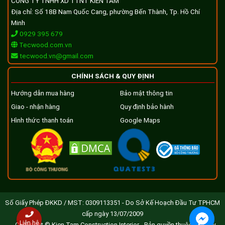
CÔNG TY TNHH XD TTNT KIẾN TÂM
Địa chỉ: Số 18B Nam Quốc Cang, phường Bến Thành, Tp. Hồ Chí
Minh
0929 395 679
Tecwood.com.vn
tecwood.vn@gmail.com
CHÍNH SÁCH & QUY ĐỊNH
Hướng dẫn mua hàng
Bảo mật thông tin
Giao - nhận hàng
Quy định bảo hành
Hình thức thanh toán
Google Maps
Số Giấy Phép ĐKKD / MST: 0309113351 - Do Sở Kế Hoạch Đầu Tư TPHCM
cấp ngày 13/07/2009
Liên hệ
Copyright © Kien Tam Construction Interior - Bản quyền thuộc công ty