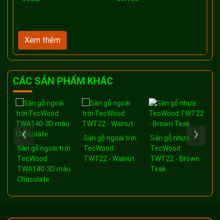
Xem thêm
CÁC SẢN PHẨM KHÁC
‹
›
Sàn gỗ ngoài trời
Sàn gỗ nhựa
a
Sàn gỗ ngoài trời
TecWood
TecWood
-
TecWood
TWT22 - Walnut
TWT22 - Brown
TWA140-3D màu
Teak
Chocolate