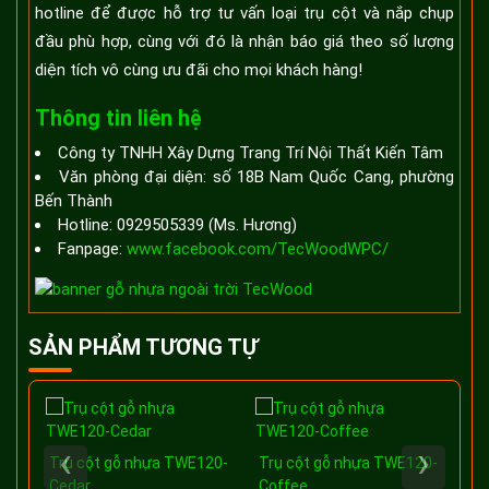
hotline để được hỗ trợ tư vấn loại trụ cột và nắp chụp
đầu phù hợp, cùng với đó là nhận báo giá theo số lượng
diện tích vô cùng ưu đãi cho mọi khách hàng!
Thông tin liên hệ
Công ty TNHH Xây Dựng Trang Trí Nội Thất Kiến Tâm
Văn phòng đại diện: số 18B Nam Quốc Cang, phường
Bến Thành
Hotline: 0929505339 (Ms. Hương)
Fanpage:
www.facebook.com/TecWoodWPC/
SẢN PHẨM TƯƠNG TỰ
‹
›
Trụ cột gỗ nhựa TWE120-
Trụ cột gỗ nhựa TWE120-
Tr
Cedar
Coffee
Ce