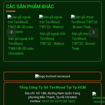
CÁC SẢN PHẨM KHÁC
‹
›
Sàn gỗ ngoài trời
Sàn gỗ nhựa
a
Sàn gỗ ngoài trời
TecWood
TecWood
-
TecWood
TWT22 - Walnut
TWT22 - Brown
TWA140-3D màu
Teak
Chocolate
Tổng Công Ty Gỗ TecWood Tại Tp.HCM
Địa chỉ: Số 18B, đường Nam Quốc Cang
phường Bến Thành, Tp.Hồ Chí Minh
Hotline:
0929 39 5679 (Mr.Tâm)