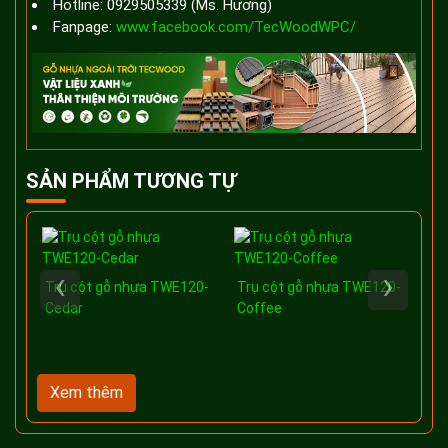
Hotline: 0929505339 (Ms. Hương)
Fanpage:
www.facebook.com/TecWoodWPC/
SẢN PHẨM TƯƠNG TỰ
‹
›
Trụ cột gỗ nhựa TWE120-
Trụ cột gỗ nhựa TWE120-
Tr
Cedar
Coffee
Ce
Xem thêm