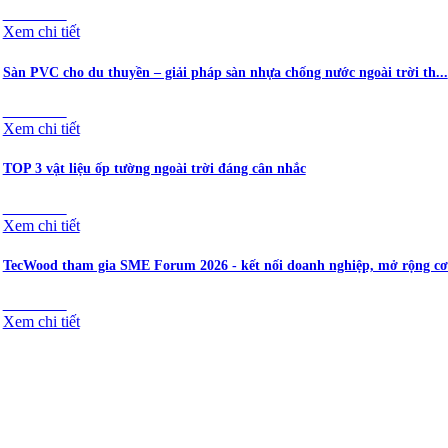
12/05/2026
Xem chi tiết
Sàn PVC cho du thuyền – giải pháp sàn nhựa chống nước ngoài trời th...
29/04/2026
Xem chi tiết
TOP 3 vật liệu ốp tường ngoài trời đáng cân nhắc
29/03/2026
Xem chi tiết
TecWood tham gia SME Forum 2026 - kết nối doanh nghiệp, mở rộng cơ 
26/03/2026
Xem chi tiết