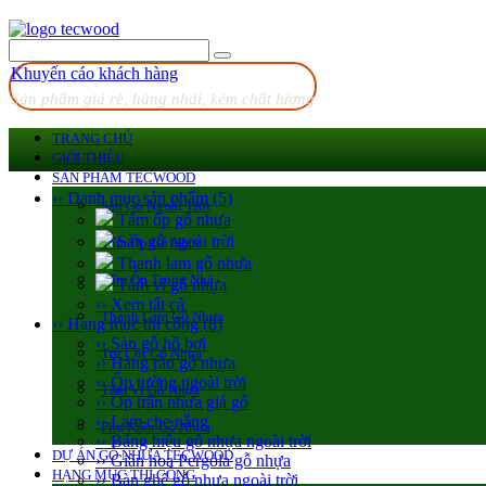
Khuyến cáo khách hàng
Sản phẩm giá rẻ, hàng nhái, kém chất lượng
TRANG CHỦ
GIỚI THIỆU
SẢN PHẨM TECWOOD
›› Danh mục sản phẩm (5)
Sàn Gỗ Ngoài Trời
Tấm ốp gỗ nhựa
Sàn gỗ ngoài trời
Tấm Ốp Gỗ Nhựa
Thanh lam gỗ nhựa
Tấm Ốp Trong Nhà
Tấm vỉ gỗ nhựa
›› Xem tất cả
Thanh Lam Gỗ Nhựa
›› Hạng mục thi công (8)
›› Sàn gỗ hồ bơi
Trụ Cột Gỗ Nhựa
›› Hàng rào gỗ nhựa
›› Ốp tường ngoài trời
Tấm Vỉ Gỗ Nhựa
›› Ốp trần nhựa giả gỗ
›› Lam che nắng
Phụ Kiện Gỗ Nhựa
›› Bảng hiệu gỗ nhựa ngoài trời
DỰ ÁN GỖ NHỰA TECWOOD
›› Giàn hoa Pergola gỗ nhựa
HẠNG MỤC THI CÔNG
›› Bàn ghế gỗ nhựa ngoài trời