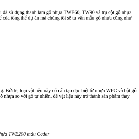
 tôi đã sử dụng thanh lam gỗ nhựa TWE60, TW90 và trụ cột gỗ nhựa
ế của tổng thể dự án mà chúng tôi sẽ tư vấn mẫu gỗ nhựa cũng như
g. Bởi lẽ, loại vật liệu này có cấu tạo đặc biệt từ nhựa WPC và bột gỗ
ỗ nhựa so với gỗ tự nhiên, để vật liệu này trở thành sản phẩm thay
ỗ nhựa TWE200 màu Cedar