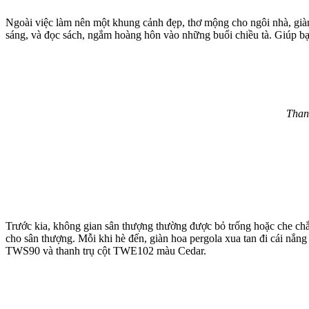
Ngoài việc làm nên một khung cảnh đẹp, thơ mộng cho ngôi nhà, giàn h
sáng, và đọc sách, ngắm hoàng hôn vào những buổi chiều tà. Giúp bạn
Than
Trước kia, không gian sân thượng thường được bỏ trống hoặc che chắ
cho sân thượng. Mỗi khi hè đến, giàn hoa pergola xua tan đi cái nắng
TWS90 và thanh trụ cột TWE102 màu Cedar.