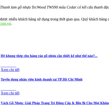
Thanh lam gỗ nhựa TecWood TWS90 màu Cedar có kết cấu thanh đặ
được nhiều khách hàng sử dụng trong thời gian qua. Quý khách hàng c
.com.vn
.
Hệ khung thép cho hàng rào gỗ nhựa cần thiết kế như thế nào?...
07/08/2026
Xem chi tiết
Tuyển dụng nhân viên kinh doanh tại TP.Hồ Chí Minh
18/06/2026
Xem chi tiết
Vách Gỗ Nhựa: Giải Pháp Trang Trí Đẳng Cấp & Bền Bỉ Cho Mọi Không