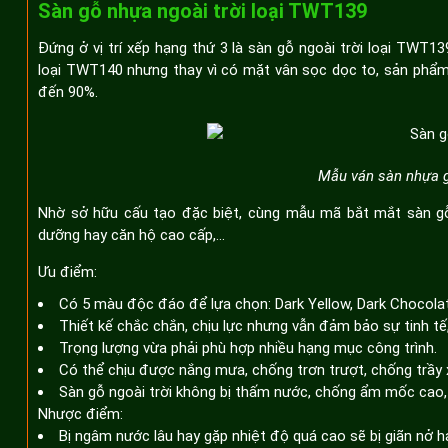
Sàn gỗ nhựa ngoài trời loại TWT139
Đứng ở vị trí xếp hạng thứ 3 là sàn gỗ ngoài trời loại TWT
loại TWT140 nhưng thay vì có mặt vân sọc dọc to, sản phẩm 
đến 90%.
Mẫu ván sàn nhựa 
Nhờ sở hữu cấu tạo đặc biệt, cùng mẫu mã bắt mắt sàn gỗ
dưỡng hay căn hộ cao cấp,...
Ưu điểm:
Có 5 màu độc đáo để lựa chọn: Dark Yellow, Dark Chocola
Thiết kế chắc chắn, chịu lực nhưng vẫn đảm bảo sự tinh tế,
Trọng lượng vừa phải phù hợp nhiều hạng mục công trình.
Có thể chịu được nắng mưa, chống trơn trượt, chống trầy
Sàn gỗ ngoài trời không bị thấm nước, chống ẩm mốc cao,
Nhược điểm:
Bị ngâm nước lâu hay gặp nhiệt độ quá cao sẽ bị giãn nở h