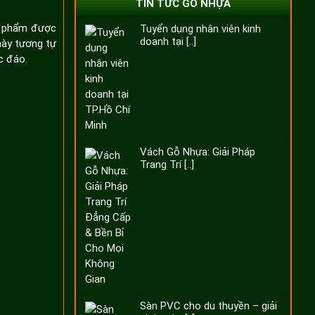
TIN TỨC GỖ NHỰA
ản phẩm được
Tuyển dụng nhân viên kinh
doanh tại [..]
này tương tự
c đáo.
Vách Gỗ Nhựa: Giải Pháp
Trang Trí [..]
Sàn PVC cho du thuyền – giải