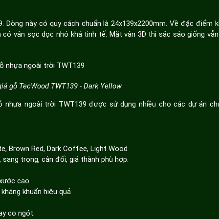
139. Dòng này có quy cách chuẩn là 24x139x2200mm. Về đặc điểm k
có vân sọc dọc nhỏ khá tinh tế. Mặt vân 3D thì sắc sảo giống vẫn
giả gỗ TecWood TWT139 - Dark Yellow
 nhựa ngoài trời TWT139 được sử dụng nhiều cho các dự án chu
te, Brown Red, Dark Coffee, Light Wood
 sang trọng, cân đối, giá thành phù hợp.
 xước cao
 kháng khuẩn hiệu quả
ay co ngót.