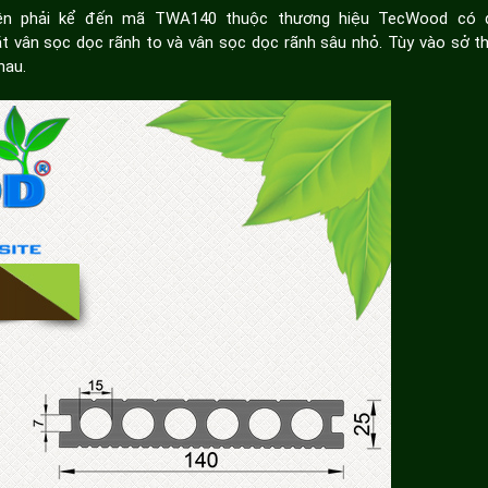
n phải kể đến mã TWA140 thuộc thương hiệu TecWood có q
 vân sọc dọc rãnh to và vân sọc dọc rãnh sâu nhỏ. Tùy vào sở t
hau.