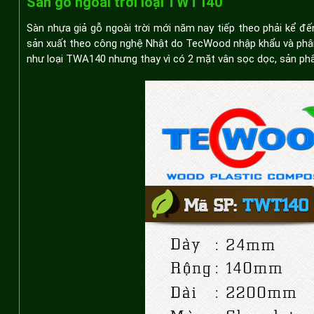
Sàn gỗ ngoài trời loại TWT140
Sàn nhựa giả gỗ ngoài trời mới năm nay tiếp theo phải kể 
sản xuất theo công nghệ Nhật do TecWood nhập khẩu và phân p
như loại TWA140 nhưng thay vì có 2 mặt vân sọc dọc, sản ph