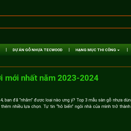
DỰ ÁN GỖ NHỰA TECWOOD
HẠNG MỤC THI CÔNG
ời mới nhất năm 2023-2024
4, bạn đã “nhắm” được loại nào ưng ý? Top 3 mẫu sàn gỗ nhựa dù
thêm nhiều lựa chọn. Tự tin “hô biến” ngôi nhà của mình trở thành