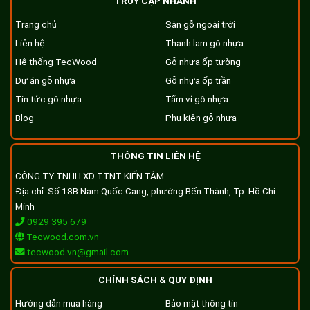
TRUY CẬP NHANH
Trang chủ
Sàn gỗ ngoài trời
Liên hệ
Thanh lam gỗ nhựa
Hệ thống TecWood
Gỗ nhựa ốp tường
Dự án gỗ nhựa
Gỗ nhựa ốp trần
Tin tức gỗ nhựa
Tấm vỉ gỗ nhựa
Blog
Phụ kiện gỗ nhựa
THÔNG TIN LIÊN HỆ
CÔNG TY TNHH XD TTNT KIẾN TÂM
Địa chỉ: Số 18B Nam Quốc Cang, phường Bến Thành, Tp. Hồ Chí
Minh
0929 395 679
Tecwood.com.vn
tecwood.vn@gmail.com
CHÍNH SÁCH & QUY ĐỊNH
Hướng dẫn mua hàng
Bảo mật thông tin