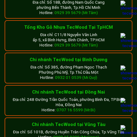
Địa chỉ: Số 18B, đường Nam Quốc Cang
phường Bến Thành, Tp.Hồ Chí Minh
Hotline:
0929 39 5679 (Mr.Tâm)
Tổng Kho Gỗ Nhựa TecWood Tại TpHCM
Địa chỉ: C11/8 Nguyễn Văn Linh
ấp 5, xã Bình Hưng, Bình Chánh, TP.HCM
Hotline:
0929 39 5679 (Mr.Tâm)
Chi nhánh TecWood tại Bình Dương
Địa chỉ: Số 385, đường Phạm Ngọc Thạch
Phường Phú Mỹ, Tp.Thủ Dầu Một
Hotline:
0932 01 0539 (Mr.Quý)
Chi nhánh TecWood tại Đồng Nai
Địa chỉ: 248 Đường Trần Quốc Toản, phường Bình Đa, TP.Biên
Hòa, Đồng Nai
Hotline:
0707 16 5599 (Mr.Bi)
Chi nhánh TecWood tại Vũng Tàu
Địa chỉ: Số 101B, đường Huyền Trân Công Chúa, Tp.Vũng Tàu
Hotline:
0909 15 0308 (Mr.Giang)