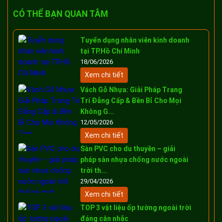
CÓ THỂ BẠN QUAN TÂM
Tuyển dụng nhân viên kinh doanh
tại TP.Hồ Chí Minh
18/06/2026
Xem chi tiết
Vách Gỗ Nhựa: Giải Pháp Trang
Trí Đẳng Cấp & Bền Bỉ Cho Mọi
Không G...
12/05/2026
Xem chi tiết
Sàn PVC cho du thuyền – giải
pháp sàn nhựa chống nước ngoài
trời th...
29/04/2026
Xem chi tiết
TOP 3 vật liệu ốp tường ngoài trời
đáng cân nhắc