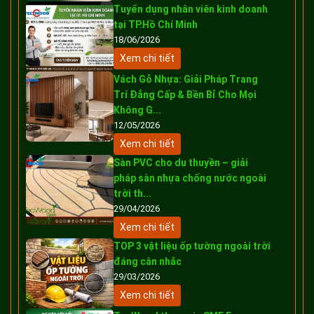
Tuyển dụng nhân viên kinh doanh
tại TP.Hồ Chí Minh
18/06/2026
Xem chi tiết
Vách Gỗ Nhựa: Giải Pháp Trang
Trí Đẳng Cấp & Bền Bỉ Cho Mọi
Không G...
12/05/2026
Xem chi tiết
Sàn PVC cho du thuyền – giải
pháp sàn nhựa chống nước ngoài
trời th...
29/04/2026
Xem chi tiết
TOP 3 vật liệu ốp tường ngoài trời
đáng cân nhắc
29/03/2026
Xem chi tiết