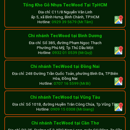
Tổng Kho Gỗ Nhựa TecWood Tại TpHCM
Địa chỉ: C11/8 Nguyễn Văn Linh
ấp 5, xã Bình Hưng, Bình Chánh, TP.HCM
Hotline:
0929 39 5679 (Mr.Tâm)
Chi nhánh TecWood tại Bình Dương
Địa chỉ: Số 385, đường Phạm Ngọc Thạch
Phường Phú Mỹ, Tp.Thủ Dầu Một
Hotline:
0932 01 0539 (Mr.Quý)
Chi nhánh TecWood tại Đồng Nai
Địa chỉ: 248 Đường Trần Quốc Toản, phường Bình Đa, TP.Biên
Hòa, Đồng Nai
Hotline:
0707 16 5599 (Mr.Bi)
Chi nhánh TecWood tại Vũng Tàu
Địa chỉ: Số 101B, đường Huyền Trân Công Chúa, Tp.Vũng Tàu
Hotline:
0909 15 0308 (Mr.Giang)
Chi nhánh TecWood tại Cần Thơ
Địa chỉ: D2-25, Đường số 2, KDC Nam Long, quận Cái Răng, Tp.Cần