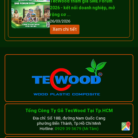
TecWood tham gia SME Forum
2026 - kết nối doanh nghiệp, mở
rộng cơ ...
26/03/2026
Xem chi tiết
Tổng Công Ty Gỗ TecWood Tại Tp.HCM
Địa chỉ: Số 18B, đường Nam Quốc Cang
phường Bến Thành, Tp.Hồ Chí Minh
Hotline:
0929 39 5679 (Mr.Tâm)