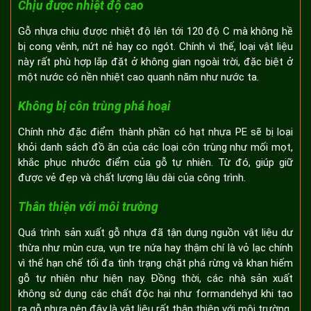
Chịu được nhiệt độ cao
Gỗ nhựa chịu được nhiệt độ lên tới 120 độ C mà không hề
bị cong vênh, nứt nẻ hay co ngót. Chính vì thế, loại vật liệu
này rất phù hợp lắp đặt ở không gian ngoài trời, đặc biệt ở
một nước có nền nhiệt cao quanh năm như nước ta.
Không bị côn trùng phá hoại
Chính nhờ đặc điểm thành phần có hạt nhựa PE sẽ bị loại
khỏi danh sách đồ ăn của các loại côn trùng như mối mọt,
khắc phục nhước điểm của gỗ tự nhiên. Từ đó, giúp giữ
được vẻ đẹp và chất lượng lâu dài của công trình.
Thân thiện với môi trường
Quá trình sản xuất gỗ nhựa đã tận dụng nguồn vật liệu dư
thừa như mùn cưa, vụn tre nứa hay thậm chí là vỏ lạc chính
vì thế hạn chế tối đa tình trạng chặt phá rừng và khan hiếm
gỗ tự nhiên như hiện nay. Đồng thời, các nhà sản xuất
không sử dụng các chất độc hại như formandehyd khi tạo
ra gỗ nhựa nên đây là vật liệu rất thân thiện với môi trường.