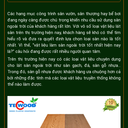
1. Đặc điểm của sàn gỗ nhựa ngoài trời
Khả năng chống nước tốt
Các hạng mục công trình sân vườn, sân thượng hay bể bơi
Chịu được nhiệt độ cao
đang ngày càng được chú trọng khiến nhu cầu sử dụng sàn
ngoài trời của khách hàng rất lớn. Với vô số loại vật liệu lát
Không bị côn trùng phá hoại
sàn trên thị trường hiện nay, khách hàng sẽ khó có thể tìm
Thân thiện với môi trường
hiểu rõ và đưa ra quyết định lựa chọn loại sàn nào là tốt
An toàn cho người sử dụng
nhất. Vì thế, “vật liệu làm sàn ngoài trời tốt nhất hiện nay
Đẹp như gỗ tự nhiên
là?” câu hỏi đang được rất nhiều người quan tâm.
Chống cháy tốt
Trên thị trường hiện nay có các loại vật liệu chuyên dụng
2. Ứng dụng của sàn ngoài trời gỗ nhựa
cho lát sàn ngoài trời như sàn gạch, đá, sàn gỗ nhựa…
Trong đó, sàn gỗ nhựa được khách hàng ưa chuộng hơn cả
3. Giá vật liệu làm sàn ngoài trời bằng gỗ nhựa
bởi những đặc tính mà các loại vật liệu truyền thống không
thể nào làm được.