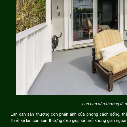
Lan can sân thượng kim loại
Lan can sân thượng kính
Lan can sân thượng bằng gỗ nhựa
4. Bí quyết lựa chọn mẫu lan can phù hợp
Phân tích không gian sân thượng
Ngân sách và chi phí thiết kế
Lan can sân thượng là p
Lan can sân thượng còn phản ánh của phong cách sống, thể
thiết kế lan can sân thượng đẹp giúp kết nối không gian ngoại 