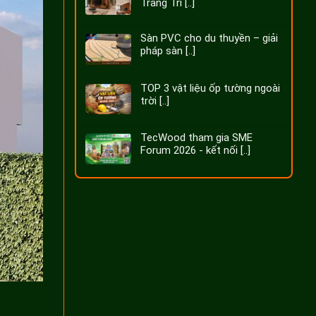
Trang Trí [..]
Sàn PVC cho du thuyền – giải
pháp sàn [..]
TOP 3 vật liệu ốp tường ngoài
trời [..]
TecWood tham gia SME
Forum 2026 - kết nối [..]