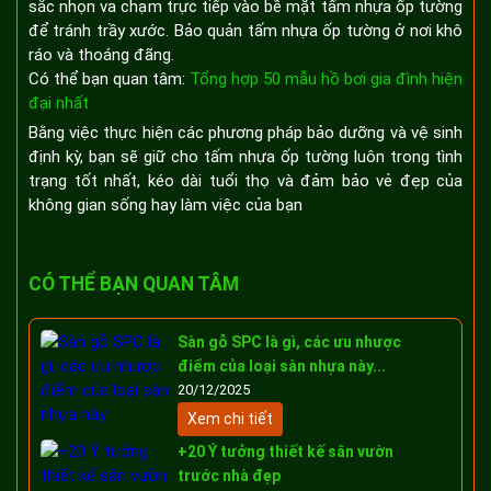
sắc nhọn va chạm trực tiếp vào bề mặt tấm nhựa ốp tường
để tránh trầy xước. Bảo quản tấm nhựa ốp tường ở nơi khô
ráo và thoáng đãng.
Có thể bạn quan tâm:
Tổng hợp 50 mẫu hồ bơi gia đình hiện
đại nhất
Bằng việc thực hiện các phương pháp bảo dưỡng và vệ sinh
định kỳ, bạn sẽ giữ cho tấm nhựa ốp tường luôn trong tình
trạng tốt nhất, kéo dài tuổi thọ và đảm bảo vẻ đẹp của
không gian sống hay làm việc của bạn
CÓ THỂ BẠN QUAN TÂM
Sàn gỗ SPC là gì, các ưu nhược
điểm của loại sàn nhựa này...
20/12/2025
Xem chi tiết
+20 Ý tưởng thiết kế sân vườn
trước nhà đẹp