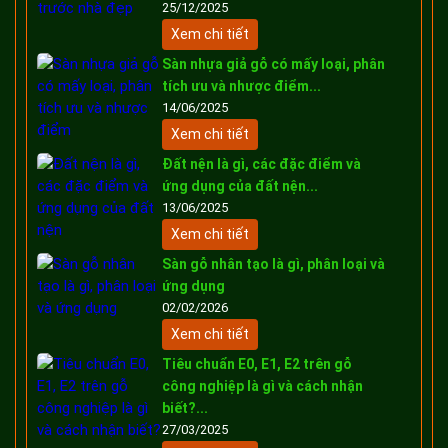
25/12/2025
Xem chi tiết
Sàn nhựa giả gỗ có mấy loại, phân
tích ưu và nhược điểm...
14/06/2025
Xem chi tiết
Đất nện là gì, các đặc điểm và
ứng dụng của đất nện...
13/06/2025
Xem chi tiết
Sàn gỗ nhân tạo là gì, phân loại và
ứng dụng
02/02/2026
Xem chi tiết
Tiêu chuẩn E0, E1, E2 trên gỗ
công nghiệp là gì và cách nhận
biết?...
27/03/2025