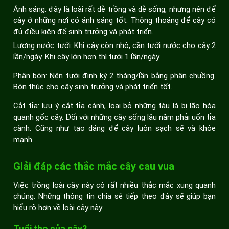
Ánh sáng: đây là loài rất dễ trồng và dễ sống, nhưng nên để
cây ở những nơi có ánh sáng tốt. Thông thoáng để cây có
đủ điều kiện để sinh trưởng và phát triển.
Lượng nước tưới: Khi cây còn nhỏ, cần tưới nước cho cây 2
lần/ngày. Khi cây lớn hơn thì tưới 1 lần/ngày.
Phân bón: Nên tưới định kỳ 2 tháng/lần bằng phân chuồng.
Bón thúc cho cây sinh trưởng và phát triển tốt.
Cắt tỉa: lưu ý cắt tỉa cành, loại bỏ những tàu lá bị lão hóa
quanh gốc cây. Đối với những cây sống lâu năm phải uốn tỉa
cành. Cũng như tạo dáng để cây luôn sạch sẽ và khỏe
mạnh.
Giải đáp các thắc mắc cây cau vua
Việc trồng loài cây này có rất nhiều thắc mắc xung quanh
chúng. Những thông tin chia sẻ tiếp theo đây sẽ giúp bạn
hiểu rõ hơn về loài cây này.
Tuổi thọ của cây?