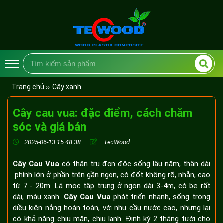
Trang chủ ››
Cây xanh
Cây cau vua: đặc điểm, cách chăm
sóc và giá bán
2025-06-13 15:48:38
TecWood
Cây Cau Vua
có thân trụ đơn độc sống lâu năm, thân dài
phình lớn ở phần trên gần ngọn, có đốt không rõ, nhẵn, cao
từ 7 - 20m. Lá mọc tập trung ở ngọn dài 3-4m, có bẹ rất
dài, màu xanh.
Cây Cau Vua
phát triển nhanh, sống trong
diều kiện nắng hoàn toàn, với nhu cầu nước cao, nhưng lại
có khả năng chịu mặn, chịu lạnh. Định kỳ 2 tháng tưới cho