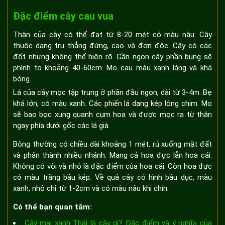
Đặc điểm cây cau vua
Thân của cây có thể đạt từ 8-20 mét có màu nâu. Cây
thuộc dạng trụ thẳng đứng, cao và đơn độc. Cây có các
đốt nhưng không thể hiện rõ. Gần ngọn cây phần bụng sẽ
phình to khoảng 40-60cm. Mo cau màu xanh láng và khá
bóng.
Lá của cây mọc tập trung ở phần đầu ngọn, dài từ 3-4m. Bẹ
khá lớn, có màu xanh. Các phiến lá dạng kép lông chim. Mo
sẽ bao bọc xung quanh cụm hoa và được mọc ra từ thân
ngay phía dưới gốc các lá già.
Bông thường có chiều dài khoảng 1 mét, rủ xuống mặt đất
và phân thành nhiều nhánh. Mang cả hoa đực lẫn hoa cái.
Không có vòi và nhỏ là đặc điểm của hoa cái. Còn hoa đực
có màu trắng bầu kép. Về quả cây có hình bầu dục, màu
xanh, nhỏ chỉ từ 1-2cm và có màu nâu khi chín.
Có thể bạn quan tâm:
Cây mai xanh Thái là cây gì? Đặc điểm và ý nghĩa của