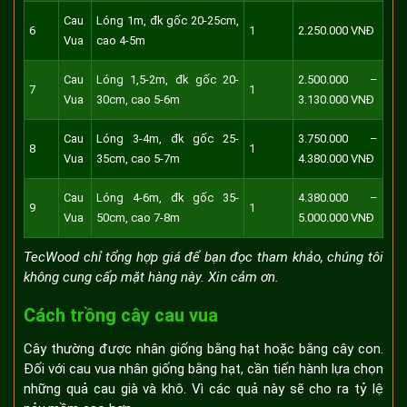
Cau
Lóng 1m, đk gốc 20-25cm,
6
1
2.250.000 VNĐ
Vua
cao 4-5m
Cau
Lóng 1,5-2m, đk gốc 20-
2.500.000 –
7
1
Vua
30cm, cao 5-6m
3.130.000 VNĐ
Cau
Lóng 3-4m, đk gốc 25-
3.750.000 –
8
1
Vua
35cm, cao 5-7m
4.380.000 VNĐ
Cau
Lóng 4-6m, đk gốc 35-
4.380.000 –
9
1
Vua
50cm, cao 7-8m
5.000.000 VNĐ
TecWood chỉ tổng hợp giá để bạn đọc tham khảo, chúng tôi
không cung cấp mặt hàng này. Xin cảm ơn.
Cách trồng cây cau vua
Cây thường được nhân giống bằng hạt hoặc bằng cây con.
Đối với cau vua nhân giống bằng hạt, cần tiến hành lựa chọn
những quả cau già và khô. Vì các quả này sẽ cho ra tỷ lệ