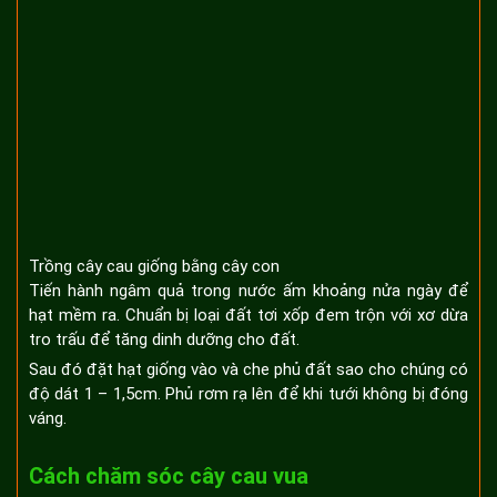
Trồng cây cau giống bằng cây con
Tiến hành ngâm quả trong nước ấm khoảng nửa ngày để
hạt mềm ra. Chuẩn bị loại đất tơi xốp đem trộn với xơ dừa
tro trấu để tăng dinh dưỡng cho đất.
Sau đó đặt hạt giống vào và che phủ đất sao cho chúng có
độ dát 1 – 1,5cm. Phủ rơm rạ lên để khi tưới không bị đóng
váng.
Cách chăm sóc cây cau vua