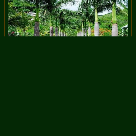
Cau vua được trồng tạo cảnh quan
Có nên trồng cau vua trước nhà không?
Cây cau vua rất phù hợp để trồng trước nhà. Bởi đây là loài
cây thân thẳng, tán ở trên cao, không che mất ánh sáng,
không làm mất sự thoáng mát cho căn nhà. Cau cảnh cũng
ít khi rụng lá làm hỏng cảnh quan mặt tiền của căn nhà.
Quan trọng nhất là, cây cau cảnh còn làm thịnh dương, suy
âm, mang lại may mắn cho gia chủ.