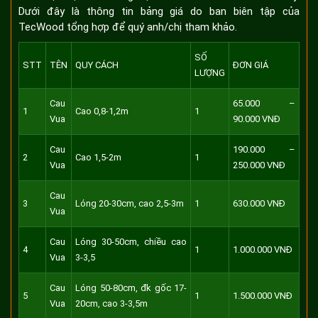
Dưới đây là thông tin bảng giá do ban biên tập của
TecWood tổng hợp để quý anh/chị tham khảo.
SỐ
STT
TÊN
QUY CÁCH
ĐƠN GIÁ
LƯỢNG
Cau
65.000 –
1
Cao 0,8-1,2m
1
Vua
90.000 VNĐ
Cau
190.000 –
2
Cao 1,5-2m
1
Vua
250.000 VNĐ
Cau
3
Lóng 20-30cm, cao 2,5-3m
1
630.000 VNĐ
Vua
Cau
Lóng 30-50cm, chiều cao
4
1
1.000.000 VNĐ
Vua
3-3,5
Cau
Lóng 50-80cm, đk gốc 17-
5
1
1.500.000 VNĐ
Vua
20cm, cao 3-3,5m