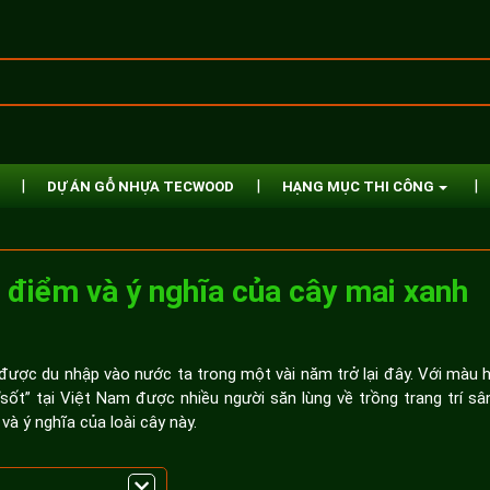
DỰ ÁN GỖ NHỰA TECWOOD
HẠNG MỤC THI CÔNG
c điểm và ý nghĩa của cây mai xanh
 được du nhập vào nước ta trong một vài năm trở lại đây. Với màu 
sốt” tại Việt Nam được nhiều người săn lùng về trồng trang trí s
và ý nghĩa của loài cây này.