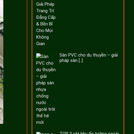
Sàn PVC cho du thuyền – giải
pháp sàn [..]
TOP 3 vật liệu ốp tường ngoài