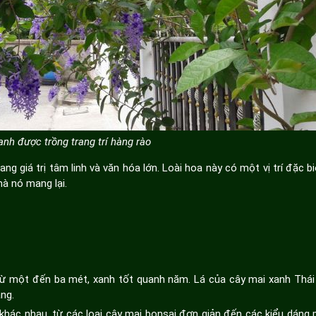
nh được trồng trang trí hàng rào
 giá trị tâm linh và văn hóa lớn. Loài hoa này có một vị trí đặc biệ
mà nó mang lại.
 từ một đến ba mét, xanh tốt quanh năm. Lá của cây mai xanh Thái
ng.
u khác nhau, từ các loại cây mai bonsai đơn giản đến các kiểu dáng 