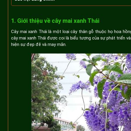
1. Giới thiệu về cây mai xanh Thái
2. Đặc điểm và lợi ích của cây mai xanh
1. Giới thiệu về cây mai xanh Thái
Đặc điểm của cây hoa mai xanh
Lợi ích của cây mai xanh Thái
Cây mai xanh Thái là một loại cây thân gỗ thuộc họ hoa hồng
cây mai xanh Thái được coi là biểu tượng của sự phát triển 
3. Ý nghĩa của Cây Mai Xanh Thái
hiện sự đẹp đẽ và may mắn.
Trong nghệ thuật truyền thống
Trong tâm linh và tôn giáo
4. Cây Mai Xanh Thái trong thiết kế sân vườn và kiến trúc 
5. Cách trồng và chăm sóc Cây Mai Xanh Thái
Lựa chọn vị trí và chuẩn bị đất trồng
Cách trồng cây mai xanh Thái
Quy trình chăm sóc cây mai xanh Thái