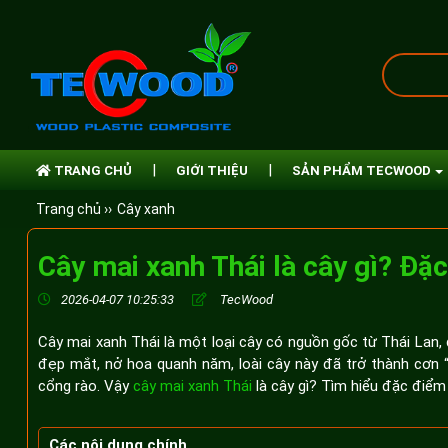
TRANG CHỦ
GIỚI THIỆU
SẢN PHẨM TECWOOD
Trang chủ ››
Cây xanh
Cây mai xanh Thái là cây gì? Đặ
2026-04-07 10:25:33
TecWood
Cây mai xanh Thái là một loại cây có nguồn gốc từ Thái Lan,
đẹp mắt, nở hoa quanh năm, loài cây này đã trở thành cơn “
cổng rào. Vậy
cây mai xanh Thái
là cây gì? Tìm hiểu đặc điểm 
Các nội dung chính