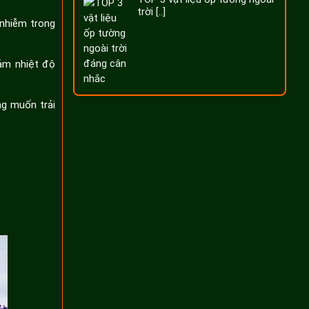
trời [..]
 nhiễm trong
iảm nhiệt độ
ng muốn trải