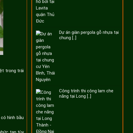
Dự án giàn pergola gỗ nhựa tại
chung [..]
t trong trái
Công trình thi công lam che
nắng tại Long [..]
 có hình bầu
phức tạp tùy