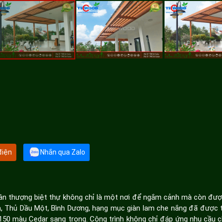
điện
Nhắn qua Zalo
sân thượng biệt thự không chỉ là một nơi để ngắm cảnh mà còn đư
ĩa, Thủ Dầu Một, Bình Dương, hạng mục giàn lam che nắng đã được tr
50 màu Cedar sang trọng. Công trình không chỉ đáp ứng nhu cầu 