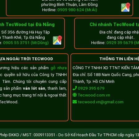
phường Bình Thuận, Lâm Đồng
 ấm áp, hài hòa với kiến trúc biệt thự. Đây là tông màu phổ biến, d
Hotline:
0909 980 624 (Mr.Ái)
trở thành điểm nhấn nổi bật.
nh TecWood tại Đà Nẵng
Chi nhánh TecWood t
ỉ: Số 356 đường Hà Huy Tập
Địa chỉ: đang cập nhật
 Thanh Khê, Tp.Đà Nẵng
đang cập nhật..
e:
0905 55 3751 (Mr.Dũng)
Hotline:
0929 39 5679 (M
ỰA NGOÀI TRỜI TECWOOD
THÔNG TIN LIÊN H
ương hiệu các sản phẩm
gỗ nhựa
CÔNG TY TNHH XD TTNT KIẾN TÂ
uộc quyền sở hữu của Công ty TNHH
Địa chỉ: Số 18B Nam Quốc Cang, p
 Tâm. Chúng tôi chuyên cung cấp
Thành, Tp. Hồ Chí Minh
ng sản phẩm
ván lót sàn
, thanh lam,
0929 395 679
 hạng mục trang trí nội & ngoại thất
Tecwood.com.vn
 TecWood.
tecwood.vn@gmail.com
Phép ĐKKD / MST: 0309113351 - Do Sở Kế Hoạch Đầu Tư TPHCM cấp ngày 1