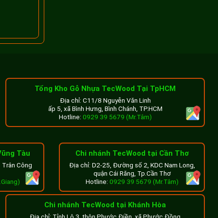
Tổng Kho Gỗ Nhựa TecWood Tại TpHCM
Địa chỉ: C11/8 Nguyễn Văn Linh
ấp 5, xã Bình Hưng, Bình Chánh, TP.HCM
Hotline:
0929 39 5679 (Mr.Tâm)
Vũng Tàu
Chi nhánh TecWood tại Cần Thơ
n Trân Công
Địa chỉ: D2-25, Đường số 2, KDC Nam Long,
ông gian sân
quận Cái Răng, Tp.Cần Thơ
ánh nắng mặt
.Giang)
Hotline:
0929 39 5679 (Mr.Tâm)
Chi nhánh TecWood tại Khánh Hòa
Địa chỉ: Tỉnh Lộ 3, thôn Phước Điền, xã Phước Đồng