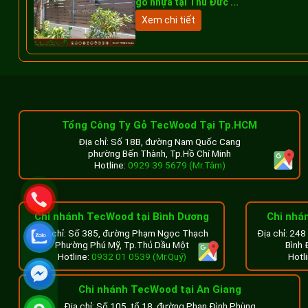
gỗ nhựa tại Thủ Đức ...
Xem chi tiết
Tổng Công Ty Gỗ TecWood Tại Tp.HCM
Địa chỉ: Số 18B, đường Nam Quốc Cang
phường Bến Thành, Tp.Hồ Chí Minh
Hotline:
0929 39 5679 (Mr.Tâm)
Thiết kế giàn lam che nắng 
Chi nhánh TecWood tại Bình Dương
Chi nhá
Địa chỉ: Số 385, đường Phạm Ngọc Thạch
Địa chỉ: 24
Giàn
lam che nắng sân thượng
được thiết kế với cấu trúc th
Phường Phú Mỹ, Tp.Thủ Dầu Một
Bình 
thượng thoáng đãng. Sử dụng lam gỗ nhựa TecWood TWE50, s
Hotline:
0932 01 0539 (Mr.Quý)
Hotl
trời, tạo nên một không gian mát mẻ và dễ chịu.
Chi nhánh TecWood tại An Giang
Thẩm mỹ sang trọng, đẳng cấp
Địa chỉ: Số 105, tổ 18, đường Phan Đình Phùng