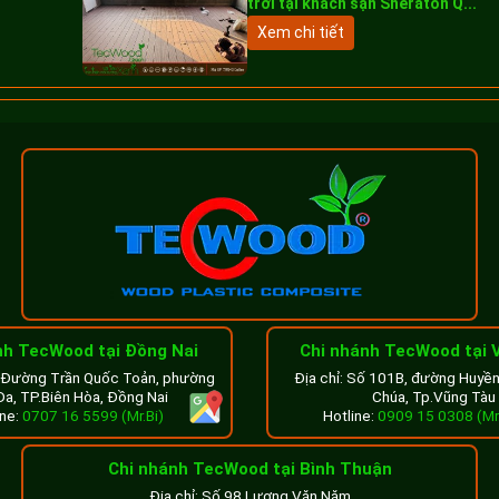
trời tại khách sạn Sheraton Q...
Xem chi tiết
sân thượng giúp không gian trở nên mát mẻ hơn
nh TecWood tại Đồng Nai
Chi nhánh TecWood tại 
8 Đường Trần Quốc Toản, phường
Địa chỉ: Số 101B, đường Huyề
ông minh, vừa đảm bảo khả năng che nắng hiệu quả, vừa giữ cho kh
Đa, TP.Biên Hòa, Đồng Nai
Chúa, Tp.Vũng Tàu
ản phẩm có khả năng chống tia UV, giảm nhiệt độ trực tiếp từ 
ine:
0707 16 5599 (Mr.Bi)
Hotline:
0909 15 0308 (Mr
Chi nhánh TecWood tại Bình Thuận
Địa chỉ: Số 98 Lương Văn Năm