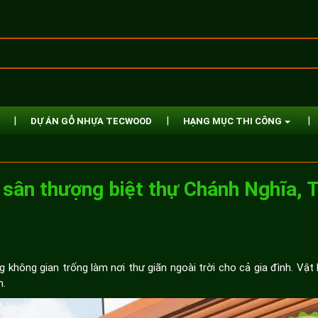
DỰ ÁN GỖ NHỰA TECWOOD
HẠNG MỤC THI CÔNG
i sân thượng biệt thự Chánh Nghĩa, 
không gian trống làm nơi thư giãn ngoài trời cho cả gia đình. Vật 
h.