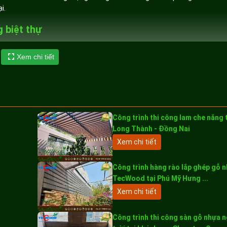
i.
 biệt thự
Xem chi tiết
Công trình thi công lam che nắng 
Long Thành - Đồng Nai
Xem chi tiết
Công trình hàng rào lắp ghép gỗ 
TecWood tại Phú Mỹ Hưng ...
Xem chi tiết
Công trình thi công sàn gỗ nhựa 