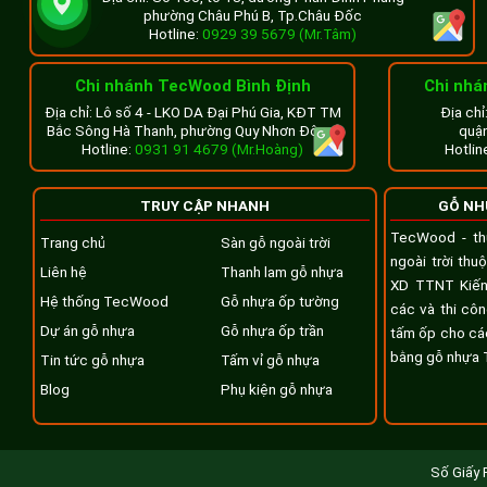
phường Châu Phú B, Tp.Châu Đốc
Màu Cedar của lam gỗ nhựa và trụ cột mang lại vẻ đẹp tinh tế,
Hotline:
0929 39 5679 (Mr.Tâm)
các phong cách thiết kế hiện đại và cổ điển, giúp sân thượng 
Chi nhánh TecWood Bình Định
Chi nhá
Độ bền cao, chi phí bảo trì thấp
Địa chỉ: Lô số 4 - LKO DA Đại Phú Gia, KĐT TM
Địa ch
Bắc Sông Hà Thanh, phường Quy Nhơn Đông.
quận
Hotline:
0931 91 4679 (Mr.Hoàng)
Hotlin
TRUY CẬP NHANH
GỖ NH
TecWood - th
Trang chủ
Sàn gỗ ngoài trời
ngoài trời th
Liên hệ
Thanh lam gỗ nhựa
XD TTNT Kiến
Hệ thống TecWood
Gỗ nhựa ốp tường
các và thi cô
Dự án gỗ nhựa
Gỗ nhựa ốp trần
tấm ốp cho các
bằng gỗ nhựa
Tin tức gỗ nhựa
Tấm vỉ gỗ nhựa
Blog
Phụ kiện gỗ nhựa
Số Giấy 