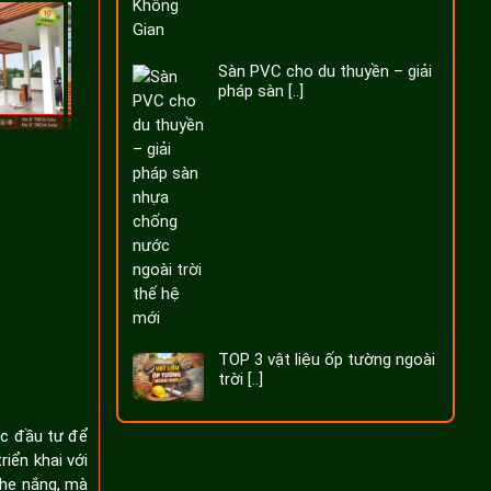
Sàn PVC cho du thuyền – giải
pháp sàn [..]
TOP 3 vật liệu ốp tường ngoài
trời [..]
ợc đầu tư để
iển khai với
che nắng, mà