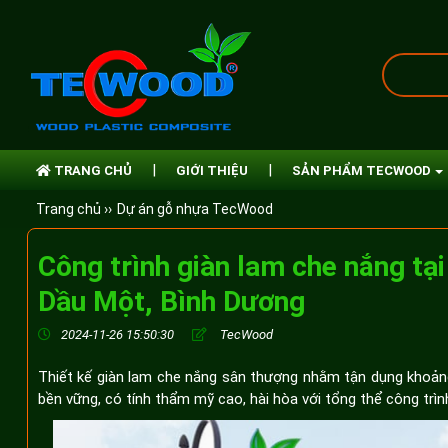
TRANG CHỦ
GIỚI THIỆU
SẢN PHẨM TECWOOD
Trang chủ ››
Dự án gỗ nhựa TecWood
Công trình giàn lam che nắng tạ
Dầu Một, Bình Dương
2024-11-26 15:50:30
TecWood
Thiết kế giàn lam che nắng sân thượng nhằm tận dụng khoảng 
bền vững, có tính thẩm mỹ cao, hài hòa với tổng thể công trìn