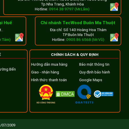
Tp.Nha Trang, Khánh Hòa
ễ kết hợp với
Hotline:
0914 38 9797 (Mr.Lãm)
ại Huế
Chi nhánh TecWood Buôn Ma Thuột
..
Địa chỉ: Số 140 Hoàng Hoa Thám
TP.Buôn Ma Thuột
r.Tâm)
Hotline:
0905 86 6568 (Mr.Vũ)
Ệ
CHÍNH SÁCH & QUY ĐỊNH
M
Hướng dẫn mua hàng
Bảo mật thông tin
hường Bến
Giao - nhận hàng
Quy định bảo hành
Hình thức thanh toán
Google Maps
3/07/2009