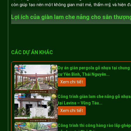
còn giúp tạo nên một không gian mát mẻ, thẩm mỹ, và hiện đạ
Lợi ích của giàn lam che nắng cho sân thượng
Che nắng hiệu quả, tạo không gian mát mẻ
CÁC DỰ ÁN KHÁC
Dự án giàn pergola gỗ nhựa tại chung
cư Yên Bình, Thái Nguyên...
Xem chi tiết
Công trình giàn lam che nắng gỗ nhựa
tại Lavina – Vũng Tàu...
Xem chi tiết
Công trình thi công hàng rào lắp ghép