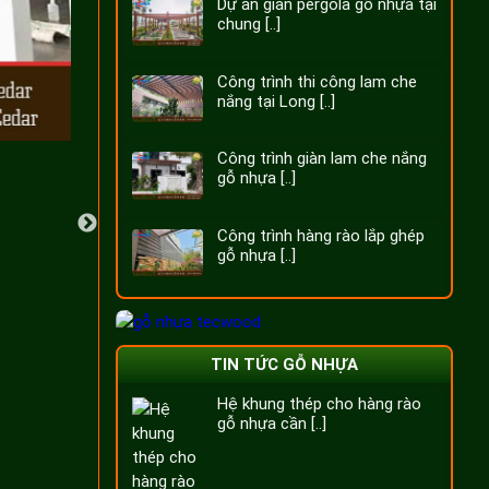
Dự án giàn pergola gỗ nhựa tại
chung [..]
Công trình thi công lam che
nắng tại Long [..]
Công trình giàn lam che nắng
gỗ nhựa [..]
Công trình hàng rào lắp ghép
gỗ nhựa [..]
TIN TỨC GỖ NHỰA
Hệ khung thép cho hàng rào
gỗ nhựa cần [..]