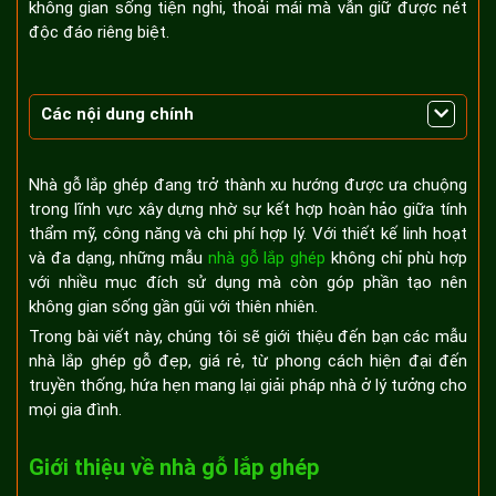
không gian sống tiện nghi, thoải mái mà vẫn giữ được nét
độc đáo riêng biệt.
Các nội dung chính
Giới thiệu về nhà gỗ lắp ghép
Ưu điểm nổi bật của nhà gỗ lắp ghép
Nhà gỗ lắp ghép đang trở thành xu hướng được ưa chuộng
Tiết kiệm chi phí và thời gian thi công
trong lĩnh vực xây dựng nhờ sự kết hợp hoàn hảo giữa tính
thẩm mỹ, công năng và chi phí hợp lý. Với thiết kế linh hoạt
Thân thiện với môi trường
và đa dạng, những mẫu
nhà gỗ lắp ghép
không chỉ phù hợp
Thiết kế linh hoạt, đa dạng
với nhiều mục đích sử dụng mà còn góp phần tạo nên
Tại sao nhà gỗ lắp ghép được ưa chuộng?
không gian sống gần gũi với thiên nhiên.
Xu hướng kiến trúc xanh trong xây dựng
Trong bài viết này, chúng tôi sẽ giới thiệu đến bạn các mẫu
Sự kết hợp giữa tính thẩm mỹ và công năng
nhà lắp ghép gỗ đẹp, giá rẻ, từ phong cách hiện đại đến
Đáp ứng nhu cầu nhà ở giá rẻ, tiện lợi
truyền thống, hứa hẹn mang lại giải pháp nhà ở lý tưởng cho
mọi gia đình.
Các mẫu nhà gỗ lắp ghép đẹp giá rẻ
Giới thiệu về nhà gỗ lắp ghép