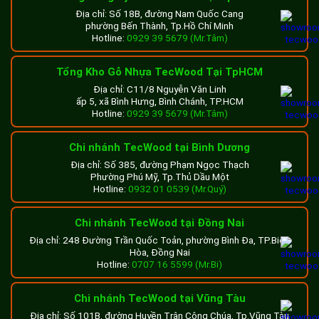
Địa chỉ: Số 18B, đường Nam Quốc Cang
phường Bến Thành, Tp.Hồ Chí Minh
Hotline:
0929 39 5679 (Mr.Tâm)
Tổng Kho Gỗ Nhựa TecWood Tại TpHCM
Địa chỉ: C11/8 Nguyễn Văn Linh
ấp 5, xã Bình Hưng, Bình Chánh, TP.HCM
Hotline:
0929 39 5679 (Mr.Tâm)
Chi nhánh TecWood tại Bình Dương
Địa chỉ: Số 385, đường Phạm Ngọc Thạch
Phường Phú Mỹ, Tp.Thủ Dầu Một
Hotline:
0932 01 0539 (Mr.Quý)
Chi nhánh TecWood tại Đồng Nai
Địa chỉ: 248 Đường Trần Quốc Toản, phường Bình Đa, TP.Biên
Hòa, Đồng Nai
Hotline:
0707 16 5599 (Mr.Bi)
Chi nhánh TecWood tại Vũng Tàu
Địa chỉ: Số 101B, đường Huyền Trân Công Chúa, Tp.Vũng Tàu