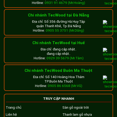
Hotline:
0931 91 4679 (Mr.Hoàng)
Chi nhánh TecWood tại Đà Nẵng
Địa chỉ: Số 356 đường Hà Huy Tập
quận Thanh Khê, Tp.Đà Nẵng
Hotline:
0905 55 3751 (Mr.Dũng)
Chi nhánh TecWood tại Huế
Địa chỉ: đang cập nhật..
đang cập nhật..
Hotline:
0929 39 5679 (Mr.Tâm)
Chi nhánh TecWood Buôn Ma Thuột
Địa chỉ: Số 140 Hoàng Hoa Thám
TP.Buôn Ma Thuột
Hotline:
0905 86 6568 (Mr.Vũ)
TRUY CẬP NHANH
Trang chủ
Sàn gỗ ngoài trời
Liên hệ
Thanh lam gỗ nhựa