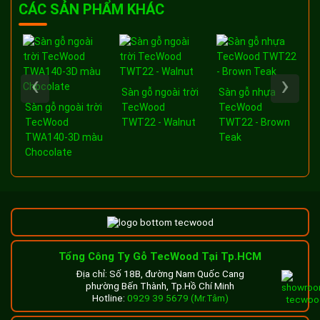
CÁC SẢN PHẨM KHÁC
‹
›
Sàn gỗ ngoài trời
Sàn gỗ nhựa
a
Sàn gỗ ngoài trời
TecWood
TecWood
-
TecWood
TWT22 - Walnut
TWT22 - Brown
TWA140-3D màu
Teak
Chocolate
Tổng Công Ty Gỗ TecWood Tại Tp.HCM
Địa chỉ: Số 18B, đường Nam Quốc Cang
phường Bến Thành, Tp.Hồ Chí Minh
Hotline:
0929 39 5679 (Mr.Tâm)