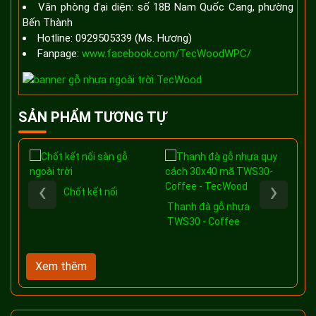
Văn phòng đại diện: số 18B Nam Quốc Cang, phường
Bến Thành
Hotline: 0929505339 (Ms. Hương)
Fanpage:
www.facebook.com/TecWoodWPC/
SẢN PHẨM TƯƠNG TỰ
‹
›
Chốt kết nối
Thanh đà gỗ nhựa
Nẹ
TWS30 - Coffee
6x
Co
Xem thêm