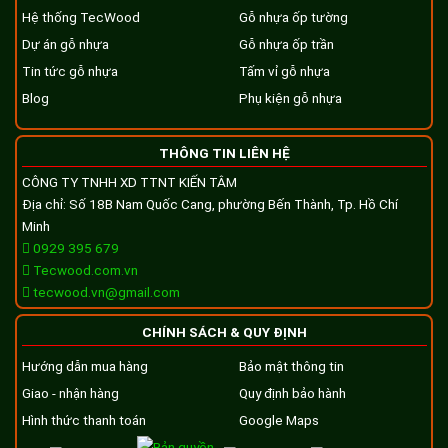
Hệ thống TecWood
Gỗ nhựa ốp tường
Dự án gỗ nhựa
Gỗ nhựa ốp trần
Tin tức gỗ nhựa
Tấm vỉ gỗ nhựa
Blog
Phụ kiện gỗ nhựa
THÔNG TIN LIÊN HỆ
CÔNG TY TNHH XD TTNT KIẾN TÂM
Địa chỉ: Số 18B Nam Quốc Cang, phường Bến Thành, Tp. Hồ Chí
Minh
0929 395 679
Tecwood.com.vn
tecwood.vn@gmail.com
CHÍNH SÁCH & QUY ĐỊNH
Hướng dẫn mua hàng
Bảo mật thông tin
Giao - nhận hàng
Quy định bảo hành
Hình thức thanh toán
Google Maps