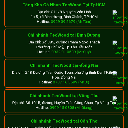
Tổng Kho Gỗ Nhựa TecWood Tại TpHCM
Địa chỉ: C11/8 Nguyễn Văn Linh
ấp 5, xã Bình Hưng, Bình Chánh, TP.HCM
Hotline:
0929 39 5679 (Mr.Tâm)
Chi nhánh TecWood tại Bình Dương
Địa chỉ: Số 385, đường Phạm Ngọc Thạch
Phường Phú Mỹ, Tp.Thủ Dầu Một
Hotline:
0932 01 0539 (Mr.Quý)
Chi nhánh TecWood tại Đồng Nai
Địa chỉ: 248 Đường Trần Quốc Toản, phường Bình Đa, TP.Biên
Hòa, Đồng Nai
Hotline:
0707 16 5599 (Mr.Bi)
Chi nhánh TecWood tại Vũng Tàu
Địa chỉ: Số 101B, đường Huyền Trân Công Chúa, Tp.Vũng Tàu
Hotline:
0909 15 0308 (Mr.Giang)
Chi nhánh TecWood tại Cần Thơ
Địa chỉ: D2-25, Đường số 2, KDC Nam Long, quận Cái Răng, Tp.Cần