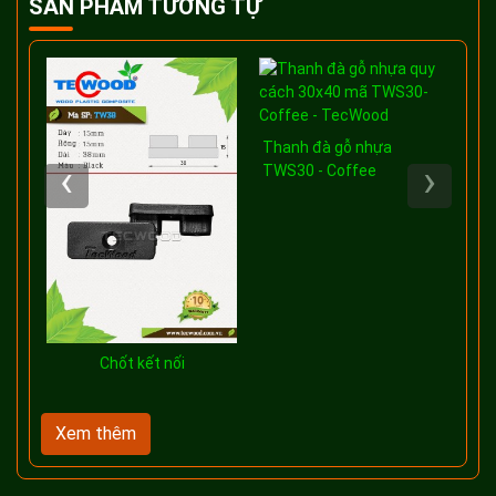
SẢN PHẨM TƯƠNG TỰ
Thanh đà gỗ nhựa
Nẹ
‹
›
TWS30 - Coffee
6x
Co
Chốt kết nối
Xem thêm