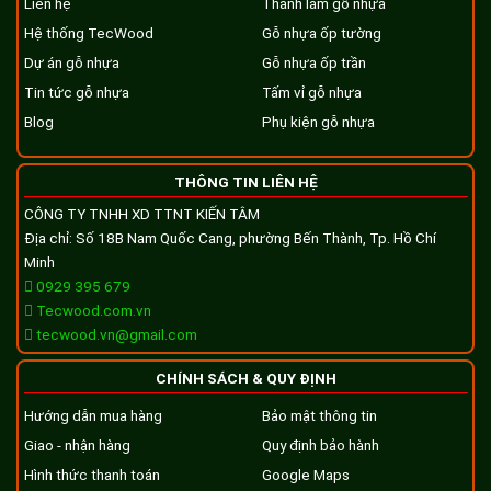
Liên hệ
Thanh lam gỗ nhựa
Hệ thống TecWood
Gỗ nhựa ốp tường
Dự án gỗ nhựa
Gỗ nhựa ốp trần
Tin tức gỗ nhựa
Tấm vỉ gỗ nhựa
Blog
Phụ kiện gỗ nhựa
THÔNG TIN LIÊN HỆ
CÔNG TY TNHH XD TTNT KIẾN TÂM
Địa chỉ: Số 18B Nam Quốc Cang, phường Bến Thành, Tp. Hồ Chí
Minh
0929 395 679
Tecwood.com.vn
tecwood.vn@gmail.com
CHÍNH SÁCH & QUY ĐỊNH
Hướng dẫn mua hàng
Bảo mật thông tin
Giao - nhận hàng
Quy định bảo hành
Hình thức thanh toán
Google Maps