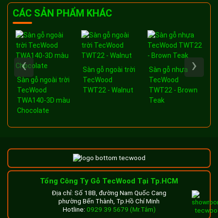
CÁC SẢN PHẨM KHÁC
‹
›
Sàn gỗ ngoài trời
Sàn gỗ nhựa
a
Sàn gỗ ngoài trời
TecWood
TecWood
-
TecWood
TWT22 - Walnut
TWT22 - Brown
TWA140-3D màu
Teak
Chocolate
Tổng Công Ty Gỗ TecWood Tại Tp.HCM
Địa chỉ: Số 18B, đường Nam Quốc Cang
phường Bến Thành, Tp.Hồ Chí Minh
Hotline:
0929 39 5679 (Mr.Tâm)