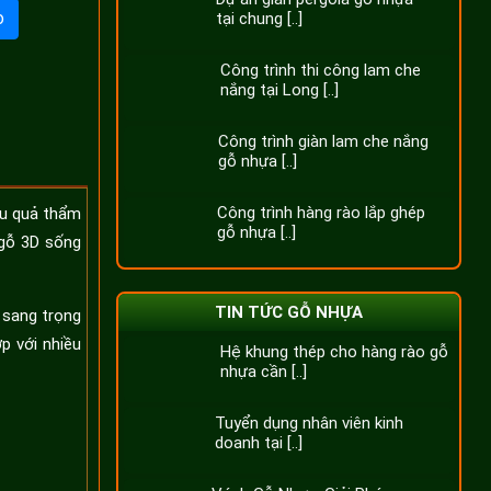
o
tại chung [..]
Công trình thi công lam che
nắng tại Long [..]
Công trình giàn lam che nắng
gỗ nhựa [..]
Công trình hàng rào lắp ghép
ệu quả thẩm
gỗ nhựa [..]
 gỗ 3D sống
TIN TỨC GỖ NHỰA
 sang trọng
p với nhiều
Hệ khung thép cho hàng rào gỗ
nhựa cần [..]
Tuyển dụng nhân viên kinh
doanh tại [..]