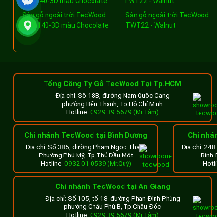
Sàn gỗ ngoài trời TecWood
Sàn gỗ ngoài trời TecWood
TWA140-3D màu Chocolate
TWT22 - Walnut
Tổng Công Ty Gỗ TecWood Tại Tp.HCM
Địa chỉ: Số 18B, đường Nam Quốc Cang
phường Bến Thành, Tp.Hồ Chí Minh
Hotline:
0929 39 5679 (Mr.Tâm)
Chi nhánh TecWood tại Bình Dương
Chi nhá
Địa chỉ: Số 385, đường Phạm Ngọc Thạch
Địa chỉ: 24
Phường Phú Mỹ, Tp.Thủ Dầu Một
Bình 
Hotline:
0932 01 0539 (Mr.Quý)
Hotl
Chi nhánh TecWood tại An Giang
Địa chỉ: Số 105, tổ 18, đường Phan Đình Phùng
phường Châu Phú B, Tp.Châu Đốc
Hotline:
0929 39 5679 (Mr.Tâm)