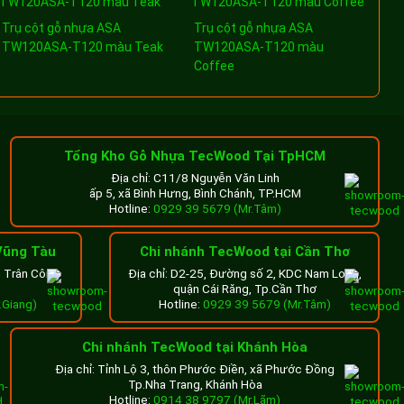
Trụ cột gỗ nhựa ASA
Trụ cột gỗ nhựa ASA
TW120ASA-T120 màu Teak
TW120ASA-T120 màu
Coffee
Tổng Kho Gỗ Nhựa TecWood Tại TpHCM
Địa chỉ: C11/8 Nguyễn Văn Linh
ấp 5, xã Bình Hưng, Bình Chánh, TP.HCM
Hotline:
0929 39 5679 (Mr.Tâm)
Vũng Tàu
Chi nhánh TecWood tại Cần Thơ
n Trân Công
Địa chỉ: D2-25, Đường số 2, KDC Nam Long,
quận Cái Răng, Tp.Cần Thơ
.Giang)
Hotline:
0929 39 5679 (Mr.Tâm)
Chi nhánh TecWood tại Khánh Hòa
Địa chỉ: Tỉnh Lộ 3, thôn Phước Điền, xã Phước Đồng
Tp.Nha Trang, Khánh Hòa
Hotline:
0914 38 9797 (Mr.Lãm)