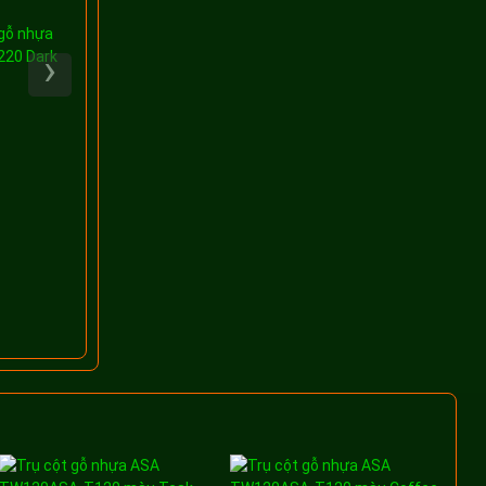
Tấm ốp lam sóng
gỗ nhựa
TecWood TWZ220 Light
›
20 Dark
Tấm ốp lam sóng ngoài
Grey
trời TecWood TWZ220
Dark Grey