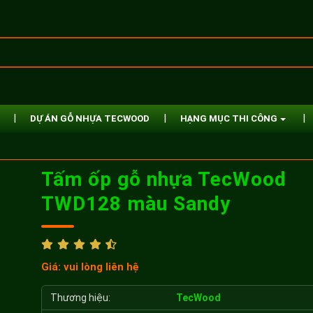
DỰ ÁN GỖ NHỰA TECWOOD
HẠNG MỤC THI CÔNG
Tấm ốp gỗ nhựa TecWood
TWD128 màu Sandy
Giá: vui lòng liên hệ
Thương hiệu:
TecWood