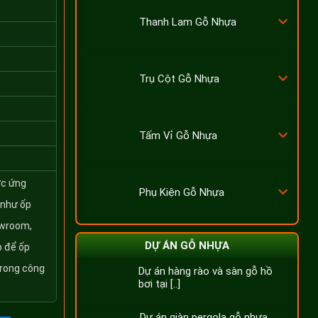
Thanh Lam Gỗ Nhựa
Trụ Cột Gỗ Nhựa
Tấm Vỉ Gỗ Nhựa
c ứng
Phụ Kiện Gỗ Nhựa
 như ốp
owroom,
DỰ ÁN GỖ NHỰA
p để ốp
trong công
Dự án hàng rào và sàn gỗ hồ
bơi tại [..]
Dự án giàn pergola gỗ nhựa