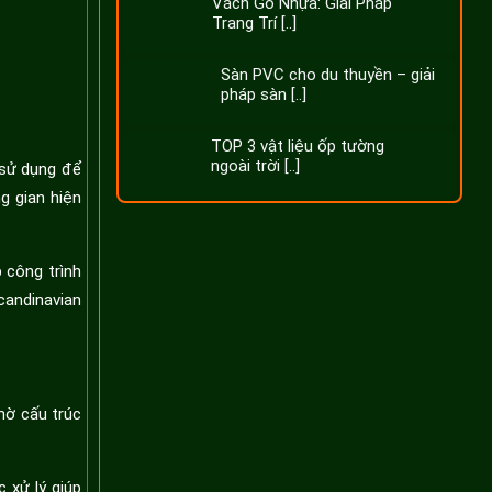
Vách Gỗ Nhựa: Giải Pháp
Trang Trí [..]
Sàn PVC cho du thuyền – giải
pháp sàn [..]
TOP 3 vật liệu ốp tường
ngoài trời [..]
 sử dụng để
g gian hiện
 công trình
candinavian
hờ cấu trúc
 xử lý giúp