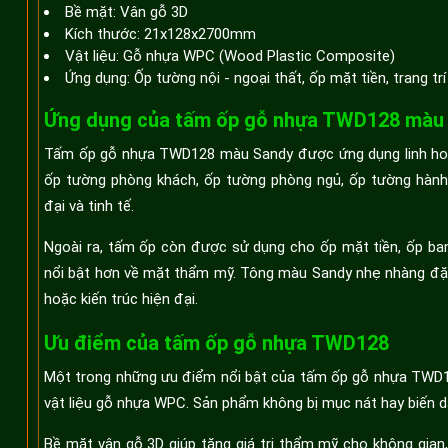
Bề mặt: Vân gỗ 3D
Kích thước: 21x128x2700mm
Vật liệu: Gỗ nhựa WPC (Wood Plastic Composite)
Ứng dụng: Ốp tường nội - ngoại thất, ốp mặt tiền, trang trí
Ứng dụng của tấm ốp gỗ nhựa TWD128 màu
Tấm ốp gỗ nhựa TWD128 màu Sandy được ứng dụng linh hoạt
ốp tường phòng khách, ốp tường phòng ngủ, ốp tường hành 
đại và tinh tế.
Ngoài ra, tấm ốp còn được sử dụng cho ốp mặt tiền, ốp ban 
nổi bật hơn về mặt thẩm mỹ. Tông màu Sandy nhẹ nhàng đặc b
hoặc kiến trúc hiện đại.
Ưu điểm của tấm ốp gỗ nhựa TWD128
Một trong những ưu điểm nổi bật của tấm ốp gỗ nhựa TWD1
vật liệu gỗ nhựa WPC. Sản phẩm không bị mục nát hay biến d
Bề mặt vân gỗ 3D giúp tăng giá trị thẩm mỹ cho không gian,