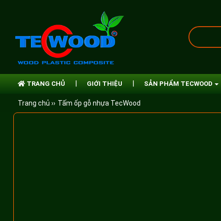
TRANG CHỦ
GIỚI THIỆU
SẢN PHẨM TECWOOD
Trang chủ ››
Tấm ốp gỗ nhựa TecWood