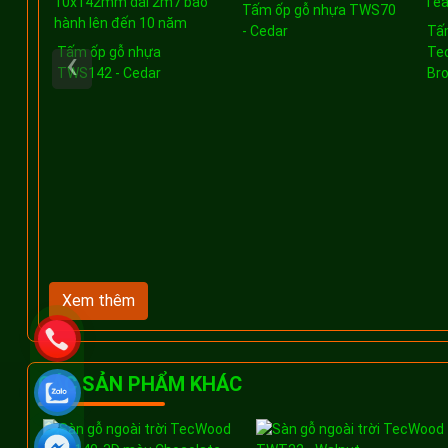
Tấm ốp gỗ nhựa TWS70
- Cedar
Tấ
‹
Tấm ốp gỗ nhựa
Te
TWS142 - Cedar
Br
Xem thêm
CÁC SẢN PHẨM KHÁC