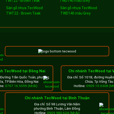
Sàn gỗ nhựa TecWood
Sàn gỗ nhựa TecWood
TWT22 - Brown Teak
TWD140 màu Grey
nh TecWood tại Đồng Nai
Chi nhánh TecWood tại 
8 Đường Trần Quốc Toản, phường
Địa chỉ: Số 101B, đường Huyề
Đa, TP.Biên Hòa, Đồng Nai
Chúa, Tp.Vũng Tàu
ine:
0707 16 5599 (Mr.Bi)
Hotline:
0909 15 0308 (Mr
Chi nhánh TecWood tại Bình Thuận
Địa chỉ: Số 98 Lương Văn Năm
phường Bình Thuận, Lâm Đồng
Hotline:
0909 980 624 (Mr.Ái)