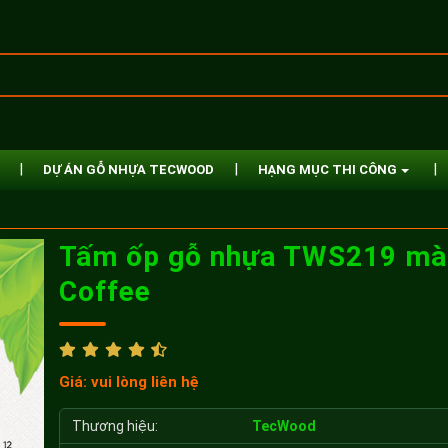
DỰ ÁN GỖ NHỰA TECWOOD
HẠNG MỤC THI CÔNG
Tấm ốp gỗ nhựa TWS219 mà
Coffee
Giá: vui lòng liên hệ
Thương hiệu:
TecWood