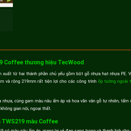
19 Coffee thương hiệu TecWood
n xuất từ hai thành phần chủ yếu gồm bột gỗ nhựa hạt nhựa PE. V
m và rộng 219mm rất tiện lợi cho các công trình
ốp tường ngoài t
của nhựa, cùng gam màu nâu ấm áp và hoa văn vân gỗ tự nhiên, tấ
hông gian nội, ngoại thất.
ựa TWS219 màu Coffee
có màu nâu ấm áp, mang lại vẻ đẹp sang trọng và thanh lịch cho