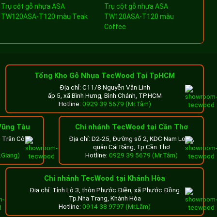
Trụ cột gỗ nhựa ASA
Trụ cột gỗ nhựa ASA
TW120ASA-T120 màu Teak
TW120ASA-T120 màu
Coffee
Tổng Kho Gỗ Nhựa TecWood Tại TpHCM
Địa chỉ: C11/8 Nguyễn Văn Linh
ấp 5, xã Bình Hưng, Bình Chánh, TP.HCM
Hotline:
0929 39 5679 (Mr.Tâm)
Vũng Tàu
Chi nhánh TecWood tại Cần Thơ
n Trân Công
Địa chỉ: D2-25, Đường số 2, KDC Nam Long,
quận Cái Răng, Tp.Cần Thơ
.Giang)
Hotline:
0929 39 5679 (Mr.Tâm)
Chi nhánh TecWood tại Khánh Hòa
Địa chỉ: Tỉnh Lộ 3, thôn Phước Điền, xã Phước Đồng
Tp.Nha Trang, Khánh Hòa
Hotline:
0914 38 9797 (Mr.Lãm)