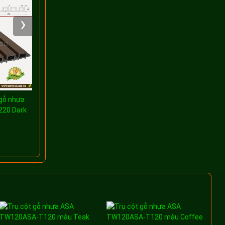
TecWood TWZ220 Light
›
Grey
gỗ nhựa
Tấm ốp lam sóng ngoài
20 Dark
trời TecWood TWZ220
Dark Grey