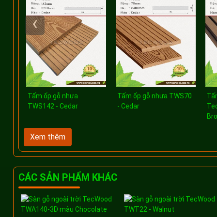
‹
Tấm ốp gỗ nhựa
Tấm ốp gỗ nhựa TWS70
Tấ
TWS142 - Cedar
- Cedar
Te
Br
Xem thêm
CÁC SẢN PHẨM KHÁC