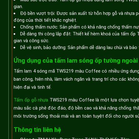
gian.
Độ bền vượt trội: Được sản xuất từ hỗn hợp gỗ và nhựa 
động của thời tiết khắc nghiệt.
Chống thấm nước: Sản phẩm có khả năng chống thấm nước,
Dễ dàng thi công lắp đặt: Thiết kế hèm khoá của tấm ốp T
gian và công sức.
Dễ vệ sinh, bảo dưỡng: Sản phẩm dễ dàng lau chùi và bảo 
Ứng dụng của tấm lam sóng ốp tường ngoài
Tấm lam 4 sóng mã TWS219 màu Coffee có nhiều ứng dụng đ
ban công, hiên nhà, làm vách ngăn và trang trí cho các khô
hiện đại và tinh tế.
Tấm ốp gỗ nhựa
TWS219 màu Coffee là một lựa chọn tuyệt vờ
màu sắc cà phê độc đáo, độ bền cao và khả năng chống th
môi trường sống thoải mái và an toàn tuyệt đối cho người s
Thông tin liên hệ