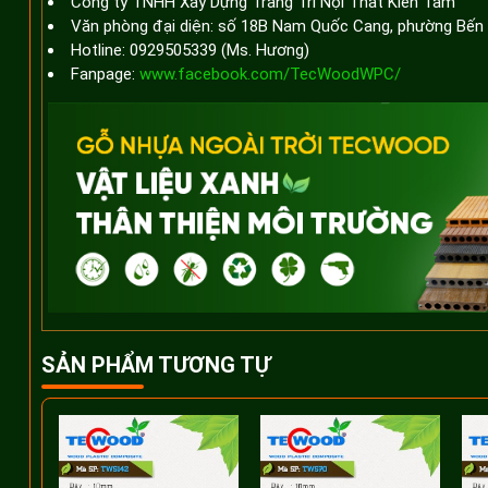
Công ty TNHH Xây Dựng Trang Trí Nội Thất Kiến Tâm
Văn phòng đại diện: số 18B Nam Quốc Cang, phường Bến
Hotline: 0929505339 (Ms. Hương)
Fanpage:
www.facebook.com/TecWoodWPC/
SẢN PHẨM TƯƠNG TỰ