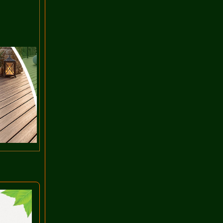
Tấm ốp lam sóng