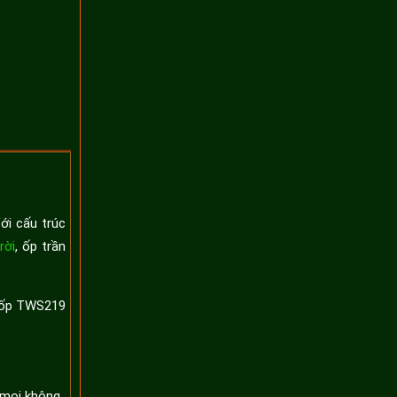
ới cấu trúc
rời
, ốp trần
m ốp TWS219
 mọi không