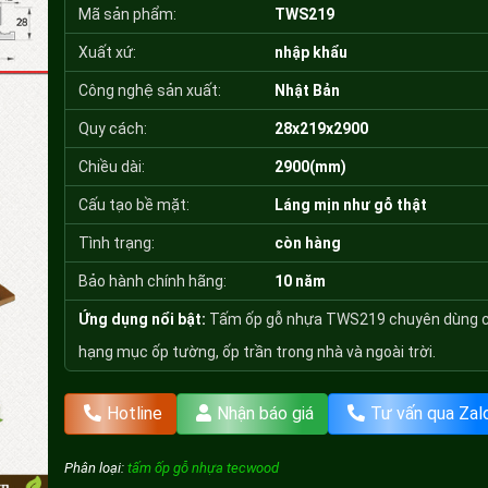
Mã sản phẩm:
TWS219
Xuất xứ:
nhập khẩu
Công nghệ sản xuất:
Nhật Bản
Quy cách:
28x219x2900
Chiều dài:
2900(mm)
Cấu tạo bề mặt:
Láng mịn như gỗ thật
Tình trạng:
còn hàng
Bảo hành chính hãng:
10 năm
Ứng dụng nổi bật:
Tấm ốp gỗ nhựa TWS219 chuyên dùng 
hạng mục ốp tường, ốp trần trong nhà và ngoài trời.
Hotline
Nhận báo giá
Tư vấn qua Zal
Phân loại:
tấm ốp gỗ nhựa tecwood