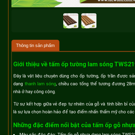
Thông tin sản phẩm
Giới thiệu về tấm ốp tường lam sóng TWS2
Đây là vật liệu chuyên dùng cho ốp tường, ốp trần được sả
dạng
thanh lam sóng
, chiều cao tổng thể tương đương 28m
nhà ở hay công cộng.
Từ sự kết hợp giữa vẻ đẹp tự nhiên của gỗ và tính bền bỉ 
là sự lựa chọn hoàn hảo để tạo điểm nhấn thẩm mỹ cho các k
Những đặc điểm nổi bật của tấm ốp gỗ nh
Màu sắc độc đáo: Tấm ốp gỗ nhựa dạng lam sóng TWS219 