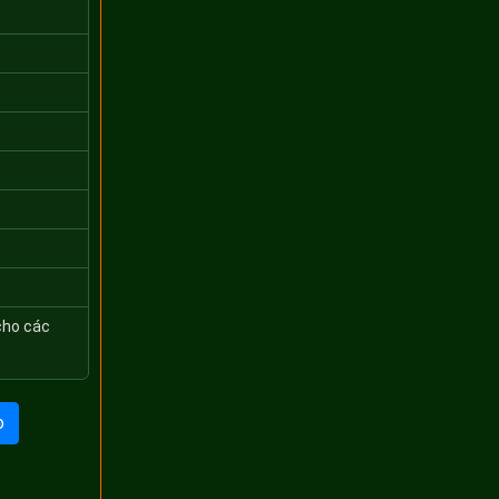
cho các
o