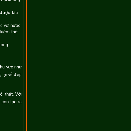
 được tác
c với nước.
 kiệm thời
bóng.
khu vực như
 lại vẻ đẹp
i thất. Với
 còn tạo ra