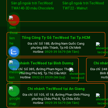
Sàn gỗ ngoài trời TecWood
Sàn gỗ ngoài trời TecWood
TWA140-3D màu Chocolate
TWT22 - Walnut
Tổng Công Ty Gỗ TecWood Tại Tp.HCM
Địa chỉ: Số 18B, đường Nam Quốc Cang
phường Bến Thành, Tp.Hồ Chí Minh
Hotline:
0929 39 5679 (Mr.Tâm)
Chi nhánh TecWood tại Bình Dương
Chi nhá
Địa chỉ: Số 385, đường Phạm Ngọc Thạch
Địa chỉ: 24
Phường Phú Mỹ, Tp.Thủ Dầu Một
Bình 
Hotline:
0932 01 0539 (Mr.Quý)
Hotl
Chi nhánh TecWood tại An Giang
Địa chỉ: Số 105, tổ 18, đường Phan Đình Phùng
phường Châu Phú B, Tp.Châu Đốc
Hotline:
0929 39 5679 (Mr.Tâm)