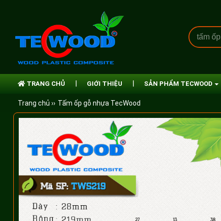
TRANG CHỦ
GIỚI THIỆU
SẢN PHẨM TECWOOD
Trang chủ ››
Tấm ốp gỗ nhựa TecWood