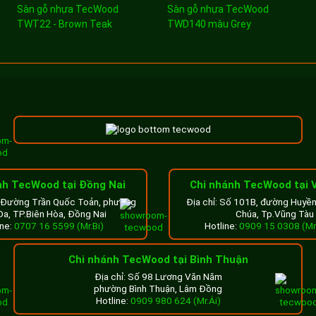
Sàn gỗ nhựa TecWood
Sàn gỗ nhựa TecWood
TWT22 - Brown Teak
TWD140 màu Grey
nh TecWood tại Đồng Nai
Chi nhánh TecWood tại 
8 Đường Trần Quốc Toản, phường
Địa chỉ: Số 101B, đường Huyề
Đa, TP.Biên Hòa, Đồng Nai
Chúa, Tp.Vũng Tàu
ine:
0707 16 5599 (Mr.Bi)
Hotline:
0909 15 0308 (Mr
Chi nhánh TecWood tại Bình Thuận
Địa chỉ: Số 98 Lương Văn Năm
phường Bình Thuận, Lâm Đồng
Hotline:
0909 980 624 (Mr.Ái)