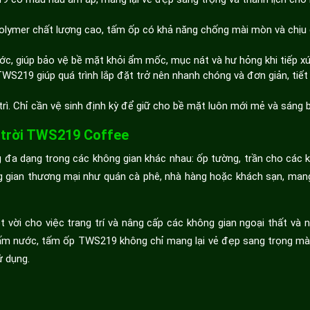
polymer chất lượng cao, tấm ốp có khả năng chống mài mòn và chịu
 giúp bảo vệ bề mặt khỏi ẩm mốc, mục nát và hư hỏng khi tiếp xú
WS219 giúp quá trình lắp đặt trở nên nhanh chóng và đơn giản, tiết
trì. Chỉ cần vệ sinh định kỳ để giữ cho bề mặt luôn mới mẻ và sáng 
 trời TWS219 Coffee
a dạng trong các không gian khác nhau: ốp tường, trần cho các 
ng gian thương mại như quán cà phê, nhà hàng hoặc khách sạn, mang
i cho việc trang trí và nâng cấp các không gian ngoại thất và nộ
ấm nước, tấm ốp TWS219 không chỉ mang lại vẻ đẹp sang trọng mà
ử dụng.