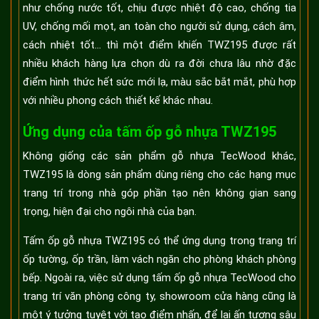
như chống nước tốt, chịu được nhiệt độ cao, chống tia
UV, chống mối mọt, an toàn cho người sử dụng, cách âm,
cách nhiệt tốt... thì một điểm khiến TWZ195 được rất
nhiều khách hàng lựa chọn dù ra đời chưa lâu nhờ đặc
điểm hình thức hết sức mới lạ, màu sắc bắt mắt, phù hợp
với nhiều phong cách thiết kế khác nhau.
Ứng dụng của tấm ốp gỗ nhựa TWZ195
Không giống các sản phẩm gỗ nhựa TecWood khác,
TWZ195 là dòng sản phẩm dùng riêng cho các hạng mục
trang trí trong nhà góp phần tạo nên không gian sang
trọng, hiện đại cho ngôi nhà của bạn.
Tấm ốp gỗ nhựa TWZ195 có thể ứng dụng trong trang trí
ốp tường, ốp trần, làm vách ngăn cho phòng khách phòng
bếp. Ngoài ra, việc sử dụng tấm ốp gỗ nhựa TecWood cho
trang trí văn phòng công ty, showroom cửa hàng cũng là
một ý tưởng tuyệt vời tạo điểm nhấn, để lại ấn tượng sâu