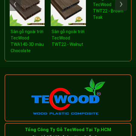
‹
›
TecWood
TWT22 - Brown
Teak
a
Sàn gỗ ngoài trời
Sàn gỗ ngoài trời
-
TecWood
TecWood
TWA140-3D màu
TWT22 - Walnut
Chocolate
Tổng Công Ty Gỗ TecWood Tại Tp.HCM