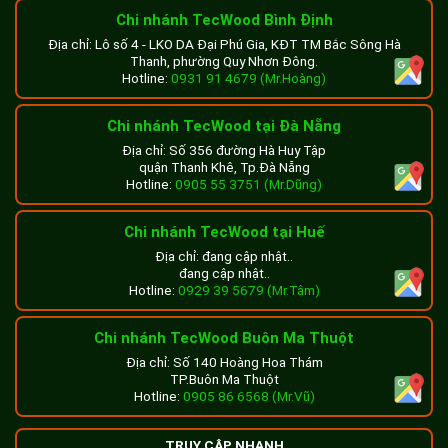
Chi nhánh TecWood Bình Định
Địa chỉ: Lô số 4 - LKO DA Đại Phú Gia, KĐT TM Bắc Sông Hà
Thanh, phường Quy Nhơn Đông.
Hotline:
0931 91 4679 (Mr.Hoàng)
Chi nhánh TecWood tại Đà Nẵng
Địa chỉ: Số 356 đường Hà Huy Tập
quận Thanh Khê, Tp.Đà Nẵng
Hotline:
0905 55 3751 (Mr.Dũng)
Chi nhánh TecWood tại Huế
Địa chỉ: đang cập nhật..
đang cập nhật..
Hotline:
0929 39 5679 (Mr.Tâm)
Chi nhánh TecWood Buôn Ma Thuột
Địa chỉ: Số 140 Hoàng Hoa Thám
TP.Buôn Ma Thuột
Hotline:
0905 86 6568 (Mr.Vũ)
TRUY CẬP NHANH