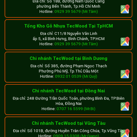
Địa chỉ: Số 18B, đường Nam Quốc Cang
phường Bến Thành, Tp.Hồ Chí Minh
Hotline:
0929 39 5679 (Mr.Tâm)
Tổng Kho Gỗ Nhựa TecWood Tại TpHCM
Địa chỉ: C11/8 Nguyễn Văn Linh
ấp 5, xã Bình Hưng, Bình Chánh, TP.HCM
Hotline:
0929 39 5679 (Mr.Tâm)
Chi nhánh TecWood tại Bình Dương
Địa chỉ: Số 385, đường Phạm Ngọc Thạch
Phường Phú Mỹ, Tp.Thủ Dầu Một
Hotline:
0932 01 0539 (Mr.Quý)
Chi nhánh TecWood tại Đồng Nai
Địa chỉ: 248 Đường Trần Quốc Toản, phường Bình Đa, TP.Biên
Hòa, Đồng Nai
Hotline:
0707 16 5599 (Mr.Bi)
Chi nhánh TecWood tại Vũng Tàu
Địa chỉ: Số 101B, đường Huyền Trân Công Chúa, Tp.Vũng Tàu
Hotline:
0909 15 0308 (Mr.Giang)