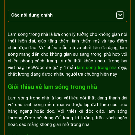
Các nội dung chính
Giới thiệu về lam sóng trong nhà
Tính thẩm mỹ
Lam sóng trong nhà là lựa chọn lý tưởng cho không gian nội
Độ bền và khả năng ứng dụng cao
thất hiện đại, giúp tăng thêm tính thẩm mỹ và tạo điểm
nhấn độc đáo. Với nhiều mẫu mã và chất liệu đa dạng, lam
Khả năng cách âm và cách nhiệt
sóng mang đến cho không gian sự sang trọng, phù hợp với
Gợi ý 4 mẫu lam sóng trong nhà đẹp và chất lượng
nhiều phong cách trang trí nội thất khác nhau. Trong bài
Mẫu lam sóng gỗ nhựa tông màu tự nhiên
viết này, TecWood sẽ gợi ý 4 mẫu
lam sóng trong nhà
đẹp,
Mẫu lam sóng tông màu ghi sáng thanh lịch
chất lượng đang được nhiều người ưa chuộng hiện nay.
Mẫu lam sóng tối giản hiện đại
Giới thiệu về lam sóng trong nhà
Mẫu lam sóng kết hợp với đèn led tạo hiệu ứng độc
đáo
Lam sóng trong nhà là loại vật liệu nội thất dạng thanh dài
với các rãnh sóng mềm mại và được lắp đặt theo cấu trúc
hàng ngang hoặc dọc. Với thiết kế độc đáo, lam sóng
thường được sử dụng để trang trí tường, trần, vách ngăn
hoặc các mảng không gian mở trong nhà.