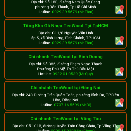
Địa chỉ: Số 18B, đường Nam Quốc Cang
phường Bến Thành, Tp.Hồ Chí Minh
Hotline:
0929 39 5679 (Mr.Tâm)
Tổng Kho Gỗ Nhựa TecWood Tại TpHCM
Địa chỉ: C11/8 Nguyễn Văn Linh
ấp 5, xã Bình Hưng, Bình Chánh, TP.HCM
Hotline:
0929 39 5679 (Mr.Tâm)
Chi nhánh TecWood tại Bình Dương
Địa chỉ: Số 385, đường Phạm Ngọc Thạch
Phường Phú Mỹ, Tp.Thủ Dầu Một
Hotline:
0932 01 0539 (Mr.Quý)
Chi nhánh TecWood tại Đồng Nai
Địa chỉ: 248 Đường Trần Quốc Toản, phường Bình Đa, TP.Biên
Hòa, Đồng Nai
Hotline:
0707 16 5599 (Mr.Bi)
Chi nhánh TecWood tại Vũng Tàu
Địa chỉ: Số 101B, đường Huyền Trân Công Chúa, Tp.Vũng Tàu
Hotline:
0909 15 0308 (Mr.Giang)