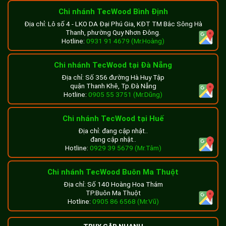
Chi nhánh TecWood Bình Định
Địa chỉ: Lô số 4 - LKO DA Đại Phú Gia, KĐT TM Bắc Sông Hà
Thanh, phường Quy Nhơn Đông.
Hotline:
0931 91 4679 (Mr.Hoàng)
Chi nhánh TecWood tại Đà Nẵng
Địa chỉ: Số 356 đường Hà Huy Tập
quận Thanh Khê, Tp.Đà Nẵng
Hotline:
0905 55 3751 (Mr.Dũng)
Chi nhánh TecWood tại Huế
Địa chỉ: đang cập nhật..
đang cập nhật..
Hotline:
0929 39 5679 (Mr.Tâm)
Chi nhánh TecWood Buôn Ma Thuột
Địa chỉ: Số 140 Hoàng Hoa Thám
TP.Buôn Ma Thuột
Hotline:
0905 86 6568 (Mr.Vũ)
TRUY CẬP NHANH