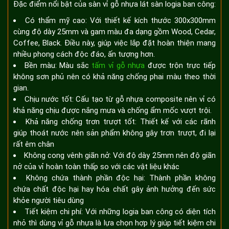
Đặc điểm nổi bật của sàn vỉ gỗ nhựa lát sàn logia ban công:
Có thẩm mỹ cao: Với thiết kế kích thước 300x300mm
cùng độ dày 25mm và gam màu đa dạng gồm Wood, Cedar,
Coffee, Black. Điều này, giúp việc lắp đặt hoàn thiện mang
nhiều phong cách độc đáo, ấn tượng hơn.
Bền màu: Màu sắc
tấm vỉ gỗ nhựa
được trộn trực tiếp
không sơn phủ nên có khả năng chống phai màu theo thời
gian.
Chịu nước tốt: Cấu tạo từ gỗ nhựa composite nên vỉ có
khả năng chịu được nắng mưa và chống ẩm mốc vượt trội.
Khả năng chống trơn trượt tốt: Thiết kế với các rãnh
giúp thoát nước nên sản phẩm không gây trơn trượt, đi lại
rất êm chân
Không cong vênh giãn nở: Với độ dày 25mm nên độ giãn
nở của vỉ hoàn toàn thấp so với các vật liệu khác
Không chứa thành phần độc hại: Thành phần không
chứa chất độc hại hay hóa chất gây ảnh hưởng đến sức
khỏe người tiêu dùng
Tiết kiệm chi phí: Với những logia ban công có diện tích
nhỏ thì dùng vỉ gỗ nhựa là lựa chọn hợp lý giúp tiết kiệm chi