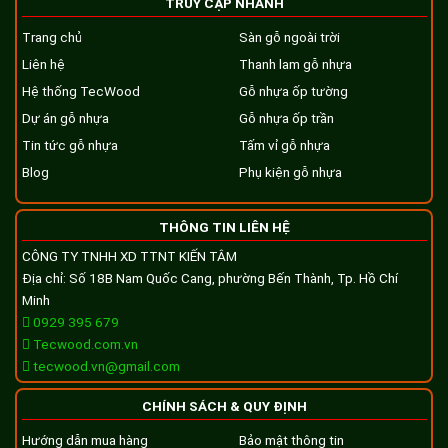
TRUY CẬP NHANH
Trang chủ
Sàn gỗ ngoài trời
Liên hệ
Thanh lam gỗ nhựa
Hệ thống TecWood
Gỗ nhựa ốp tường
Dự án gỗ nhựa
Gỗ nhựa ốp trần
Tin tức gỗ nhựa
Tấm vỉ gỗ nhựa
Blog
Phụ kiện gỗ nhựa
THÔNG TIN LIÊN HỆ
CÔNG TY TNHH XD TTNT KIẾN TÂM
Địa chỉ: Số 18B Nam Quốc Cang, phường Bến Thành, Tp. Hồ Chí
Minh
0929 395 679
Tecwood.com.vn
tecwood.vn@gmail.com
CHÍNH SÁCH & QUY ĐỊNH
Hướng dẫn mua hàng
Bảo mật thông tin