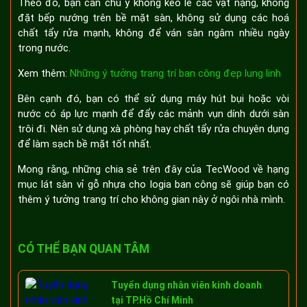
Theo đó, bạn cần chú ý không kéo lê các vật nặng, không
đặt bếp nướng trên bề mặt sàn, không sử dụng các hoá
chất tẩy rửa mạnh, không để ván sàn ngâm nhiều ngày
trong nước.
Xem thêm:
Những ý tưởng trang trí ban công đẹp lung linh
Bên cạnh đó, bạn có thể sử dụng máy hút bụi hoặc vòi
nước có áp lực mạnh để đẩy các mảnh vụn dính dưới sàn
trôi đi. Nên sử dụng xà phòng hay chất tẩy rửa chuyên dụng
để làm sạch bề mặt tốt nhất.
Mong rằng, những chia sẻ trên đây của TecWood về hạng
mục lát sàn vỉ gỗ nhựa cho logia ban công sẽ giúp bạn có
thêm ý tưởng trang trí cho không gian này ở ngôi nhà mình.
CÓ THỂ BẠN QUAN TÂM
Tuyển dụng nhân viên kinh doanh
tại TP.Hồ Chí Minh