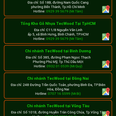
Địa chỉ: Số 18B, đường Nam Quốc Cang
phường Bến Thành, Tp.Hồ Chí Minh
Hotline:
0929 39 5679 (Mr.Tâm)
Tổng Kho Gỗ Nhựa TecWood Tại TpHCM
Địa chỉ: C11/8 Nguyễn Văn Linh
ấp 5, xã Bình Hưng, Bình Chánh, TP.HCM
Hotline:
0929 39 5679 (Mr.Tâm)
Chi nhánh TecWood tại Bình Dương
Địa chỉ: Số 385, đường Phạm Ngọc Thạch
Phường Phú Mỹ, Tp.Thủ Dầu Một
Hotline:
0932 01 0539 (Mr.Quý)
Chi nhánh TecWood tại Đồng Nai
Địa chỉ: 248 Đường Trần Quốc Toản, phường Bình Đa, TP.Biên
Hòa, Đồng Nai
Hotline:
0707 16 5599 (Mr.Bi)
Chi nhánh TecWood tại Vũng Tàu
Địa chỉ: Số 101B, đường Huyền Trân Công Chúa, Tp.Vũng Tàu