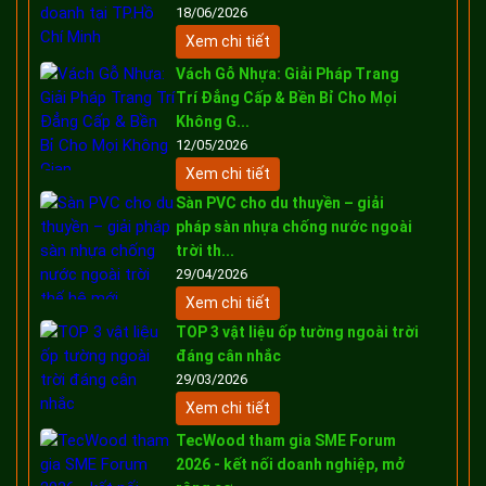
18/06/2026
Xem chi tiết
Vách Gỗ Nhựa: Giải Pháp Trang
Trí Đẳng Cấp & Bền Bỉ Cho Mọi
Không G...
12/05/2026
Xem chi tiết
Sàn PVC cho du thuyền – giải
pháp sàn nhựa chống nước ngoài
trời th...
29/04/2026
Xem chi tiết
TOP 3 vật liệu ốp tường ngoài trời
đáng cân nhắc
29/03/2026
Xem chi tiết
TecWood tham gia SME Forum
2026 - kết nối doanh nghiệp, mở