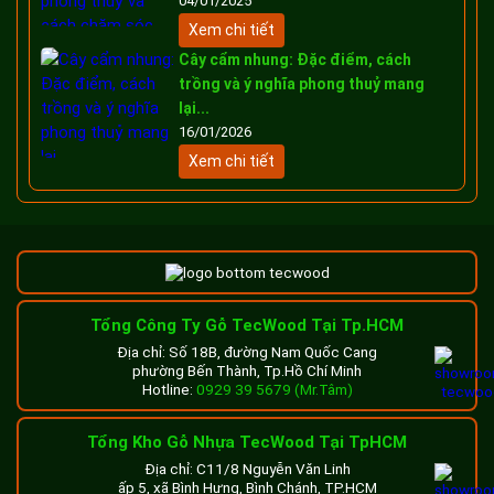
04/01/2025
Xem chi tiết
Cây cẩm nhung: Đặc điểm, cách
trồng và ý nghĩa phong thuỷ mang
lại...
16/01/2026
Xem chi tiết
Tổng Công Ty Gỗ TecWood Tại Tp.HCM
Địa chỉ: Số 18B, đường Nam Quốc Cang
phường Bến Thành, Tp.Hồ Chí Minh
Hotline:
0929 39 5679 (Mr.Tâm)
Tổng Kho Gỗ Nhựa TecWood Tại TpHCM
Địa chỉ: C11/8 Nguyễn Văn Linh
ấp 5, xã Bình Hưng, Bình Chánh, TP.HCM