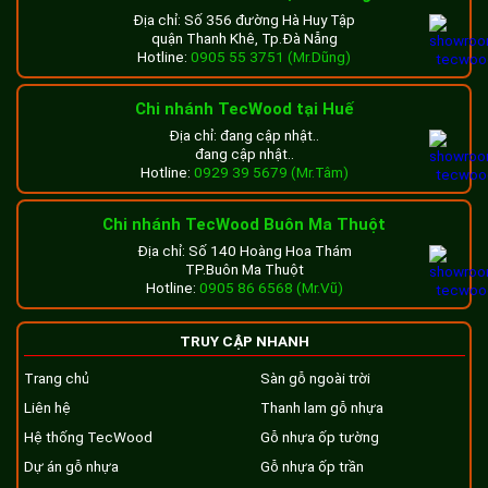
Địa chỉ: Số 356 đường Hà Huy Tập
quận Thanh Khê, Tp.Đà Nẵng
Hotline:
0905 55 3751 (Mr.Dũng)
Chi nhánh TecWood tại Huế
Địa chỉ: đang cập nhật..
đang cập nhật..
Hotline:
0929 39 5679 (Mr.Tâm)
Chi nhánh TecWood Buôn Ma Thuột
Địa chỉ: Số 140 Hoàng Hoa Thám
TP.Buôn Ma Thuột
Hotline:
0905 86 6568 (Mr.Vũ)
TRUY CẬP NHANH
Trang chủ
Sàn gỗ ngoài trời
Liên hệ
Thanh lam gỗ nhựa
Hệ thống TecWood
Gỗ nhựa ốp tường
Dự án gỗ nhựa
Gỗ nhựa ốp trần