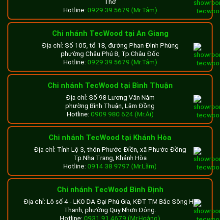
Thơ
Hotline:
0929 39 5679 (Mr.Tâm)
Chi nhánh TecWood tại An Giang
Địa chỉ: Số 105, tổ 18, đường Phan Đình Phùng
phường Châu Phú B, Tp.Châu Đốc
Hotline:
0929 39 5679 (Mr.Tâm)
Chi nhánh TecWood tại Bình Thuận
Địa chỉ: Số 98 Lương Văn Năm
phường Bình Thuận, Lâm Đồng
Hotline:
0909 980 624 (Mr.Ái)
Chi nhánh TecWood tại Khánh Hòa
Địa chỉ: Tỉnh Lộ 3, thôn Phước Điền, xã Phước Đồng
Tp.Nha Trang, Khánh Hòa
Hotline:
0914 38 9797 (Mr.Lãm)
Chi nhánh TecWood Bình Định
Địa chỉ: Lô số 4 - LKO DA Đại Phú Gia, KĐT TM Bắc Sông Hà
Thanh, phường Quy Nhơn Đông.
Hotline:
0931 91 4679 (Mr.Hoàng)