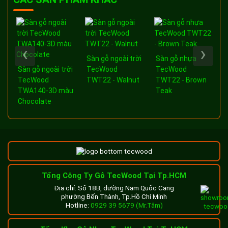
‹
›
Sàn gỗ ngoài trời
Sàn gỗ nhựa
a
Sàn gỗ ngoài trời
TecWood
TecWood
-
TecWood
TWT22 - Walnut
TWT22 - Brown
TWA140-3D màu
Teak
Chocolate
Tổng Công Ty Gỗ TecWood Tại Tp.HCM
Địa chỉ: Số 18B, đường Nam Quốc Cang
phường Bến Thành, Tp.Hồ Chí Minh
Hotline:
0929 39 5679 (Mr.Tâm)