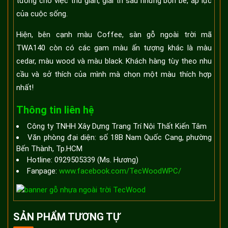
tưởng cho việc thư giãn, giải trí sau những bộn bề, áp lực
của cuộc sống.
Hiện, bên cạnh màu Coffee, sàn gỗ ngoài trời mã
TWA140 còn có các gam màu ấn tượng khác là màu
cedar, màu wood và màu black. Khách hàng tùy theo nhu
cầu và sở thích của mình mà chọn một màu thích hợp
nhất!
Thông tin liên hệ
Công ty TNHH Xây Dựng Trang Trí Nội Thất Kiến Tâm
Văn phòng đại diện: số 18B Nam Quốc Cang, phường
Bến Thành, Tp.HCM
Hotline: 0929505339 (Ms. Hương)
Fanpage:
www.facebook.com/TecWoodWPC/
SẢN PHẨM TƯƠNG TỰ