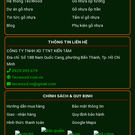
Hệ thống TecWood
Gỗ nhựa ốp tường
Dự án gỗ nhựa
Gỗ nhựa ốp trần
Tin tức gỗ nhựa
Tấm vỉ gỗ nhựa
Blog
Phụ kiện gỗ nhựa
THÔNG TIN LIÊN HỆ
CÔNG TY TNHH XD TTNT KIẾN TÂM
Địa chỉ: Số 18B Nam Quốc Cang, phường Bến Thành, Tp. Hồ Chí
Minh
0929 395 679
Tecwood.com.vn
tecwood.vn@gmail.com
CHÍNH SÁCH & QUY ĐỊNH
Hướng dẫn mua hàng
Bảo mật thông tin
Giao - nhận hàng
Quy định bảo hành
Hình thức thanh toán
Google Maps