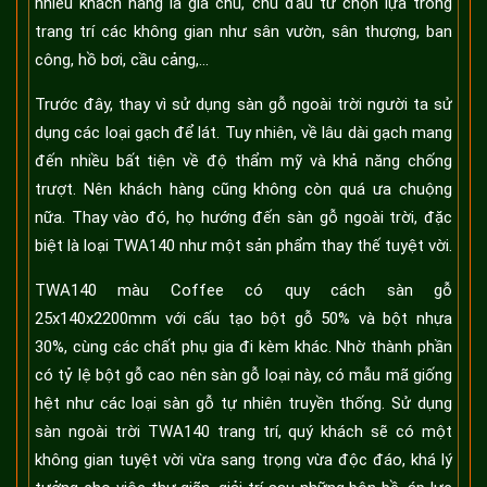
nhiều khách hàng là gia chủ, chủ đầu tư chọn lựa trong
trang trí các không gian như sân vườn, sân thượng, ban
công, hồ bơi, cầu cảng,...
Trước đây, thay vì sử dụng sàn gỗ ngoài trời người ta sử
dụng các loại gạch để lát. Tuy nhiên, về lâu dài gạch mang
đến nhiều bất tiện về độ thẩm mỹ và khả năng chống
trượt. Nên khách hàng cũng không còn quá ưa chuộng
nữa. Thay vào đó, họ hướng đến sàn gỗ ngoài trời, đặc
biệt là loại TWA140 như một sản phẩm thay thế tuyệt vời.
TWA140 màu Coffee có quy cách sàn gỗ
25x140x2200mm với cấu tạo bột gỗ 50% và bột nhựa
30%, cùng các chất phụ gia đi kèm khác. Nhờ thành phần
có tỷ lệ bột gỗ cao nên sàn gỗ loại này, có mẫu mã giống
hệt như các loại sàn gỗ tự nhiên truyền thống. Sử dụng
sàn ngoài trời TWA140 trang trí, quý khách sẽ có một
không gian tuyệt vời vừa sang trọng vừa độc đáo, khá lý