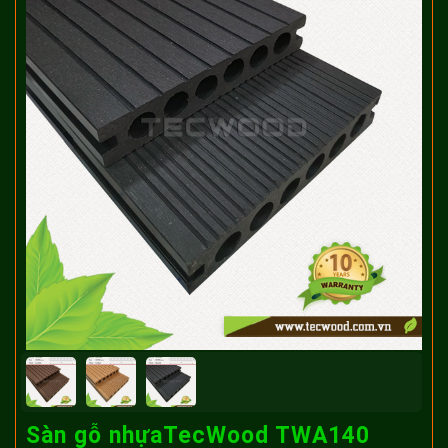
Sàn gỗ nhựaTecWood TWA140