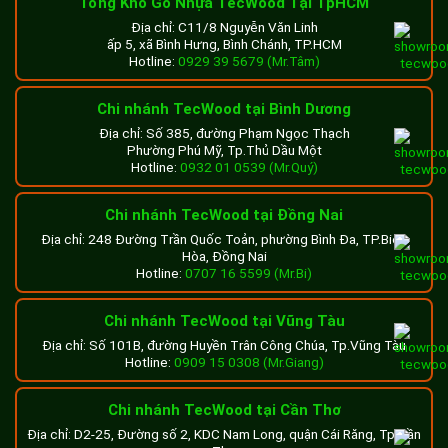
Tổng Kho Gỗ Nhựa TecWood Tại TpHCM
Địa chỉ: C11/8 Nguyễn Văn Linh
ấp 5, xã Bình Hưng, Bình Chánh, TP.HCM
Hotline:
0929 39 5679 (Mr.Tâm)
Chi nhánh TecWood tại Bình Dương
Địa chỉ: Số 385, đường Phạm Ngọc Thạch
Phường Phú Mỹ, Tp.Thủ Dầu Một
Hotline:
0932 01 0539 (Mr.Quý)
Chi nhánh TecWood tại Đồng Nai
Địa chỉ: 248 Đường Trần Quốc Toản, phường Bình Đa, TP.Biên
Hòa, Đồng Nai
Hotline:
0707 16 5599 (Mr.Bi)
Chi nhánh TecWood tại Vũng Tàu
Địa chỉ: Số 101B, đường Huyền Trân Công Chúa, Tp.Vũng Tàu
Hotline:
0909 15 0308 (Mr.Giang)
Chi nhánh TecWood tại Cần Thơ
Địa chỉ: D2-25, Đường số 2, KDC Nam Long, quận Cái Răng, Tp.Cần