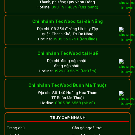
Thanh, phường Quy Nhơn Đông.
Hotline:
0931 91 4679 (Mr.Hoàng)
Chi nhánh TecWood tại Đà Nẵng
Địa chỉ: Số 356 đường Hà Huy Tập
quận Thanh Khê, Tp.Đà Nẵng
Hotline:
0905 55 3751 (Mr.Dũng)
Chi nhánh TecWood tại Huế
Địa chỉ: đang cập nhật..
đang cập nhật..
Hotline:
0929 39 5679 (Mr.Tâm)
Chi nhánh TecWood Buôn Ma Thuột
Địa chỉ: Số 140 Hoàng Hoa Thám
TP.Buôn Ma Thuột
Hotline:
0905 86 6568 (Mr.Vũ)
TRUY CẬP NHANH
Trang chủ
Sàn gỗ ngoài trời