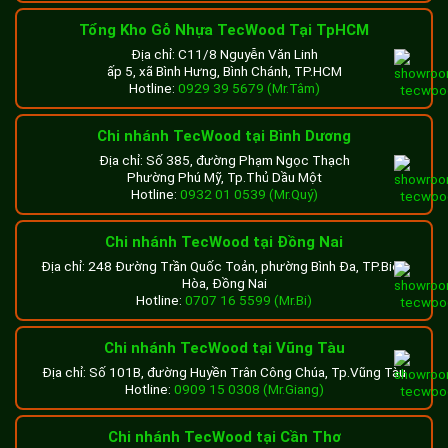
Tổng Kho Gỗ Nhựa TecWood Tại TpHCM
Địa chỉ: C11/8 Nguyễn Văn Linh
ấp 5, xã Bình Hưng, Bình Chánh, TP.HCM
Hotline:
0929 39 5679 (Mr.Tâm)
Chi nhánh TecWood tại Bình Dương
Địa chỉ: Số 385, đường Phạm Ngọc Thạch
Phường Phú Mỹ, Tp.Thủ Dầu Một
Hotline:
0932 01 0539 (Mr.Quý)
Chi nhánh TecWood tại Đồng Nai
Địa chỉ: 248 Đường Trần Quốc Toản, phường Bình Đa, TP.Biên
Hòa, Đồng Nai
Hotline:
0707 16 5599 (Mr.Bi)
Chi nhánh TecWood tại Vũng Tàu
Địa chỉ: Số 101B, đường Huyền Trân Công Chúa, Tp.Vũng Tàu
Hotline:
0909 15 0308 (Mr.Giang)
Chi nhánh TecWood tại Cần Thơ