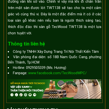
đường vân khi sờ vào. Chính vì vậy mà khi đi chân trần
trên mặt sàn được lót TWT138 sẽ tạo cho ta một cảm
giác vô cùng thú vị. Đây là một đặc điểm mà ít có ở các
loại sàn gỗ khác nên nếu bạn là người thích sáng tạo,
thích độc đáo thì sàn gỗ TecWood TWT138 là một lựa
chọn tuyệt vời.
Thông tin liên hệ
Công ty TNHH Xây Dựng Trang Trí Nội Thất Kiến Tâm
Văn phòng đại diện: số 18B Nam Quốc Cang, phường
Bến Thành, Tp.HCM
Hotline: 0929505339 (Ms. Hương)
Fanpage:
www.facebook.com/TecWoodWPC/