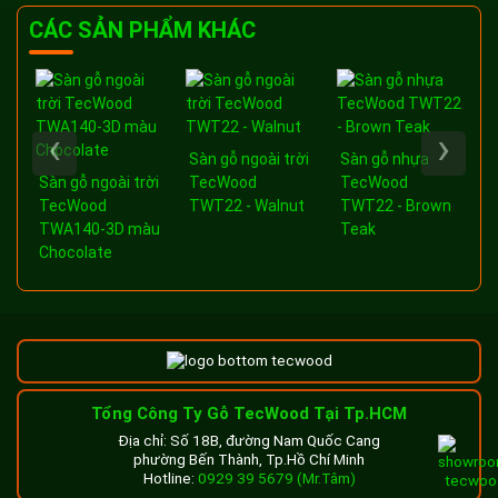
CÁC SẢN PHẨM KHÁC
‹
›
Sàn gỗ ngoài trời
Sàn gỗ nhựa
a
Sàn gỗ ngoài trời
TecWood
TecWood
-
TecWood
TWT22 - Walnut
TWT22 - Brown
TWA140-3D màu
Teak
Chocolate
Tổng Công Ty Gỗ TecWood Tại Tp.HCM
Địa chỉ: Số 18B, đường Nam Quốc Cang
phường Bến Thành, Tp.Hồ Chí Minh
Hotline:
0929 39 5679 (Mr.Tâm)