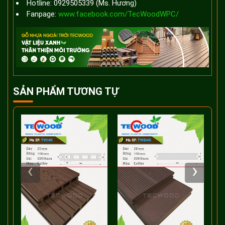
Hotline: 0929505339 (Ms. Hương)
Fanpage:
www.facebook.com/TecWoodWPC/
SẢN PHẨM TƯƠNG TỰ
‹
›