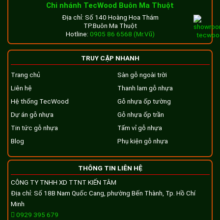
Chi nhánh TecWood Buôn Ma Thuột
Địa chỉ: Số 140 Hoàng Hoa Thám
TP.Buôn Ma Thuột
Hotline:
0905 86 6568 (Mr.Vũ)
TRUY CẬP NHANH
Trang chủ
Sàn gỗ ngoài trời
Liên hệ
Thanh lam gỗ nhựa
Hệ thống TecWood
Gỗ nhựa ốp tường
Dự án gỗ nhựa
Gỗ nhựa ốp trần
Tin tức gỗ nhựa
Tấm vỉ gỗ nhựa
Blog
Phụ kiện gỗ nhựa
THÔNG TIN LIÊN HỆ
CÔNG TY TNHH XD TTNT KIẾN TÂM
Địa chỉ: Số 18B Nam Quốc Cang, phường Bến Thành, Tp. Hồ Chí
Minh
0929 395 679