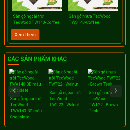
Sàn gỗ ngoài trời
Sàn gỗ nhựa TecWood
Sàn
TecWood TW140-Coffee
TWS140-Coffee
vu
Xem thêm
CÁC SẢN PHẨM KHÁC
‹
›
Sàn gỗ ngoài trời
Sàn gỗ nhựa
a
Sàn gỗ ngoài trời
TecWood
TecWood
-
TecWood
TWT22 - Walnut
TWT22 - Brown
TWA140-3D màu
Teak
Chocolate