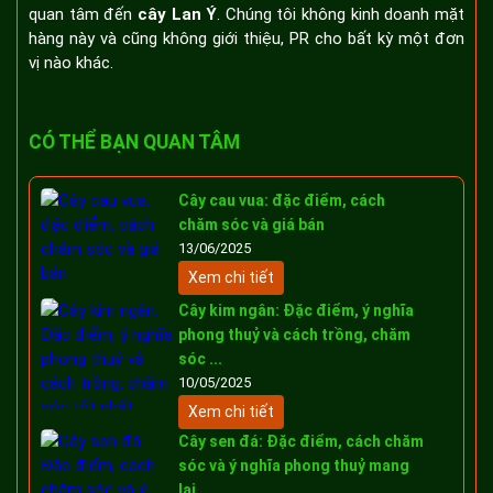
quan tâm đến
cây Lan Ý
. Chúng tôi không kinh doanh mặt
hàng này và cũng không giới thiệu, PR cho bất kỳ một đơn
vị nào khác.
CÓ THỂ BẠN QUAN TÂM
Cây cau vua: đặc điểm, cách
chăm sóc và giá bán
13/06/2025
Xem chi tiết
Cây kim ngân: Đặc điểm, ý nghĩa
phong thuỷ và cách trồng, chăm
sóc ...
10/05/2025
Xem chi tiết
Cây sen đá: Đặc điểm, cách chăm
sóc và ý nghĩa phong thuỷ mang
lại...