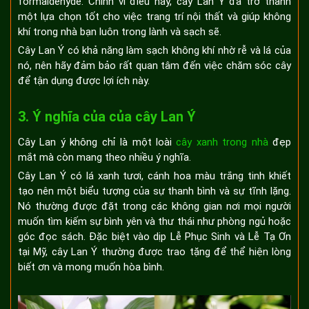
formaldehyde. Chính vì điều này, cây Lan Ý đã trở thành
một lựa chọn tốt cho việc trang trí nội thất và giúp không
khí trong nhà bạn luôn trong lành và sạch sẽ.
Cây Lan Ý có khả năng làm sạch không khí nhờ rễ và lá của
nó, nên hãy đảm bảo rất quan tâm đến việc chăm sóc cây
để tận dụng được lợi ích này.
3. Ý nghĩa của của cây Lan Ý
Cây Lan ý không chỉ là một loài
cây xanh trong nhà
đẹp
mắt mà còn mang theo nhiều ý nghĩa.
Cây Lan Ý có lá xanh tươi, cánh hoa màu trắng tinh khiết
tạo nên một biểu tượng của sự thanh bình và sự tĩnh lặng.
Nó thường được đặt trong các không gian nơi mọi người
muốn tìm kiếm sự bình yên và thư thái như phòng ngủ hoặc
góc đọc sách. Đặc biệt vào dịp Lễ Phục Sinh và Lễ Tạ Ơn
tại Mỹ, cây Lan Ý thường được trao tặng để thể hiện lòng
biết ơn và mong muốn hòa bình.