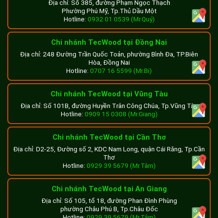
Địa chỉ: Số 385, đường Phạm Ngọc Thạch
Phường Phú Mỹ, Tp.Thủ Dầu Một
Hotline:
0932 01 0539 (Mr.Quý)
Chi nhánh TecWood tại Đồng Nai
Địa chỉ: 248 Đường Trần Quốc Toản, phường Bình Đa, TP.Biên
Hòa, Đồng Nai
Hotline:
0707 16 5599 (Mr.Bi)
Chi nhánh TecWood tại Vũng Tàu
Địa chỉ: Số 101B, đường Huyền Trân Công Chúa, Tp.Vũng Tàu
Hotline:
0909 15 0308 (Mr.Giang)
Chi nhánh TecWood tại Cần Thơ
Địa chỉ: D2-25, Đường số 2, KDC Nam Long, quận Cái Răng, Tp.Cần
Thơ
Hotline:
0929 39 5679 (Mr.Tâm)
Chi nhánh TecWood tại An Giang
Địa chỉ: Số 105, tổ 18, đường Phan Đình Phùng
phường Châu Phú B, Tp.Châu Đốc
Hotline:
0929 39 5679 (Mr.Tâm)