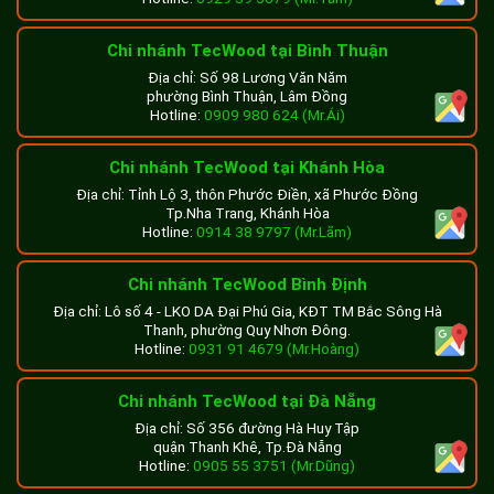
Chi nhánh TecWood tại Bình Thuận
Địa chỉ: Số 98 Lương Văn Năm
phường Bình Thuận, Lâm Đồng
Hotline:
0909 980 624 (Mr.Ái)
Chi nhánh TecWood tại Khánh Hòa
Địa chỉ: Tỉnh Lộ 3, thôn Phước Điền, xã Phước Đồng
Tp.Nha Trang, Khánh Hòa
Hotline:
0914 38 9797 (Mr.Lãm)
Chi nhánh TecWood Bình Định
Địa chỉ: Lô số 4 - LKO DA Đại Phú Gia, KĐT TM Bắc Sông Hà
Thanh, phường Quy Nhơn Đông.
Hotline:
0931 91 4679 (Mr.Hoàng)
Chi nhánh TecWood tại Đà Nẵng
Địa chỉ: Số 356 đường Hà Huy Tập
quận Thanh Khê, Tp.Đà Nẵng
Hotline:
0905 55 3751 (Mr.Dũng)